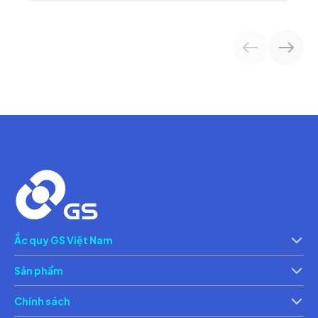
Ắc quy GS Việt Nam
Giới thiệu
Th
Sản phẩm
Ắc quy xe máy
Ắc 
Chính sách