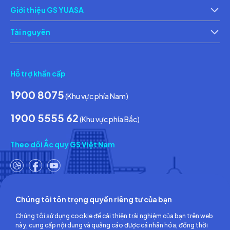
Chính sách bảo vệ thông tin cá nhân của người tiêu dùng
Ch
Giới thiệu GS YUASA
Thông tin về các điều kiện giao dịch chung
Th
Tài nguyên
Tin tức & Hoạt động
Ca
Hỗ trợ khẩn cấp
1900 8075
(Khu vực phía Nam)
1900 5555 62
(Khu vực phía Bắc)
Theo dõi Ắc quy GS Việt Nam
Chúng tôi tôn trọng quyền riêng tư của bạn
Công ty TNHH Ắc quy GS Việt Nam
Chúng tôi sử dụng cookie để cải thiện trải nghiệm của bạn trên web
Số 18, đường số 3, KCN Việt Nam-Singapore,
này, cung cấp nội dung và quảng cáo được cá nhân hóa, đồng thời