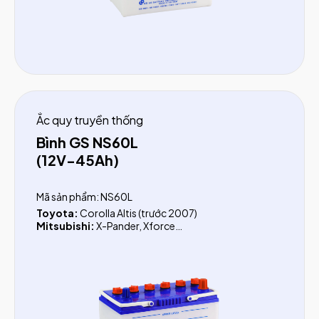
Ắc quy truyền thống
Bình GS NS60L
(12V-45Ah)
Mã sản phẩm: NS60L
Toyota:
Corolla Altis (trước 2007)
Mitsubishi:
X-Pander, Xforce
Nissan:
Sunny, Grand Livina, Tiida
Suzuki:
Carry Pro, Carry truck, Windows Van,
Wagon, Blind Van, Swift, Ciaz, Jimny, Vitara, APV,
Celerio