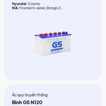
Hyundai:
County
KIA:
Frontier K-series, Bongo 3
Thaco:
Thaco 1.4 tấn, Thaco Towner, Thaco Ollin
Vinaxuki:
Xe tải 1.21 tấn, Xe tải 3.49 tấn
TMT:
Xe tải 1 tấn, Xe tải 1.25 tấn, Xe tải 2.5 tấn,
KM3820T, Daisaki 1.2 tấn, Daisaki 2.5 tấn
Forcia:
Xe tải 1 tấn, Xe tải 1.25 tấn, Xe tải 5 tấn
JAC:
HFC 1061K(3.5 tấn)
Daewoo:
HC6AA 8.8 tấn, 15 tấn, 17 tấn
Ắc quy truyền thống
Bình GS N120