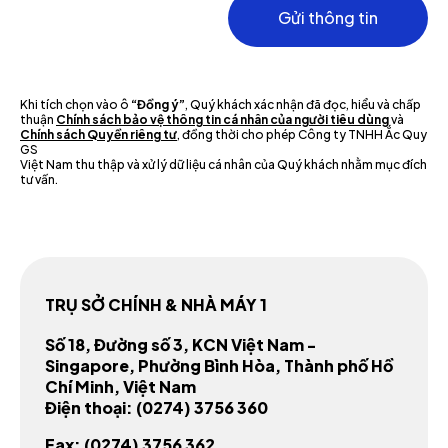
Gửi thông tin
Khi tích chọn vào ô
“Đồng ý”
, Quý khách xác nhận đã đọc, hiểu và chấp
thuận
Chính sách bảo vệ thông tin cá nhân của người tiêu dùng
và
Chính sách Quyền riêng tư
, đồng thời cho phép Công ty TNHH Ắc Quy
GS
Việt Nam thu thập và xử lý dữ liệu cá nhân của Quý khách nhằm mục đích
tư vấn.
TRỤ SỞ CHÍNH & NHÀ MÁY 1
Số 18, Đường số 3, KCN Việt Nam -
Singapore, Phường Bình Hòa, Thành phố Hồ
Chí Minh, Việt Nam
Điện thoại:
(0274) 3756 360
Fax:
(0274) 3756 362