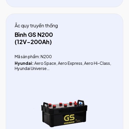
Ắc quy truyền thống
Bình GS N200
(12V-200Ah)
Mã sản phẩm: N200
Hyundai:
Aero Space, Aero Express, Aero Hi-Class,
Hyundai Universe
Mercedes Benz:
Bus Euro II City Star
Thaco:
Bus 39 - 50 chỗ
Kamaz:
Xe tải 10 Tấn
GMC:
8 Tấn, 11 Tấn
Tàu thuyền