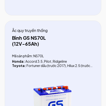
Ắc quy truyền thống
Bình GS NS70L
(12V-65Ah)
Mã sản phẩm: NS70L
Honda:
Accord 3.5, Pilot, Ridgeline
Toyota:
Fortuner dầu (trước 2017), Hilux 2.5 (trước
2016), FJ Cruiser, Prado, Rav4, Venza, Previa,
Landcruiser Xăng (LC200), Landcruiser dầu (LC200,
LC300)
Isuzu:
Trooper, D-Max (trước 2019), MU-X, Xe tải 1.9
tấn, Xe tải 1.4 tấn, Xe tải 5.5 tấn, NPK, NQL, QKR, FRR
Mitsubishi:
Zinger, Grandis, Pajero Sport, Triton
(trước 2015), Fuso FA 6.45 tấn, Fuso FA 6.7 tấn
Nissan:
Murano, 370Z, Rogue, Navara (2015-2021)
Ford:
Escape 3.0