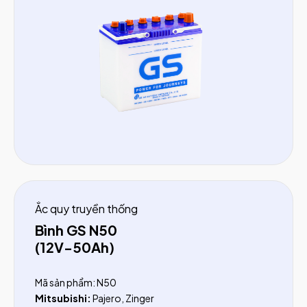
Dongben:
X30, T30, K9, Q20, SRM 930kg, 868
Ắc quy truyền thống
Bình GS N50
(12V-50Ah)
Mã sản phẩm: N50
Mitsubishi:
Pajero, Zinger