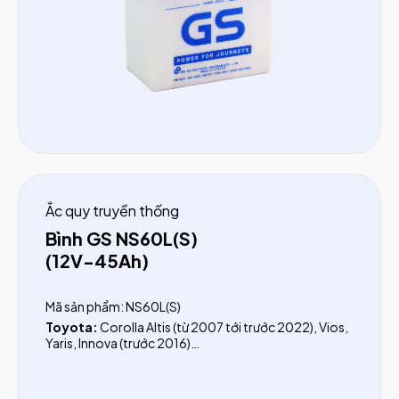
Ắc quy truyền thống
Bình GS NS60L(S)
(12V-45Ah)
Mã sản phẩm: NS60L(S)
Toyota:
Corolla Altis (từ 2007 tới trước 2022), Vios,
Yaris, Innova (trước 2016)
Mazda:
Mazda 2 (trước 2015)
KIA:
Soluto MT
Suzuki:
Grand Vitara