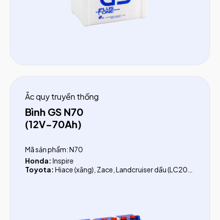
Hino:
300 Series, 500 Series, 700 Series
Ắc quy truyền thống
Bình GS N70
(12V-70Ah)
Mã sản phẩm: N70
Honda:
Inspire
Toyota:
Hiace (xăng), Zace, Landcruiser dầu (LC200,
LC300)
Xe tải:
Isuzu, Hino