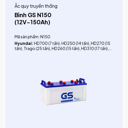
Ắc quy truyền thống
Bình GS N150
(12V-150Ah)
Mã sản phẩm: N150
Hyundai:
HD700 (7 tấn), HD250 (14 tấn), HD270 (15
tấn), Trago (25 tấn), HD260 (15 tấn), HD310 (17 tấn),
HD 370 (24 tấn), HD320 (19 tấn), Aero Town, Đầu kéo
Hyundai H1000
Isuzu:
Xe tải 8.8 tấn, Xe tải 9.1 tấn, Xe tải 15 tấn
Thaco:
Thaco Dumptruck, Đầu kéo Thaco Auman
Howo:
371 HP, 336 HP, A7 375HP
IFA:
W50, L60
FAW:
JH6 370HP, J6L 7T2, J6L 7T8
Dongfeng:
YC180, B170, B190, C260, L315, YC315
Xe bus 39 - 50 chỗ:
Samco, Transinco, Daewoo,
Mercedes Benz MB 800