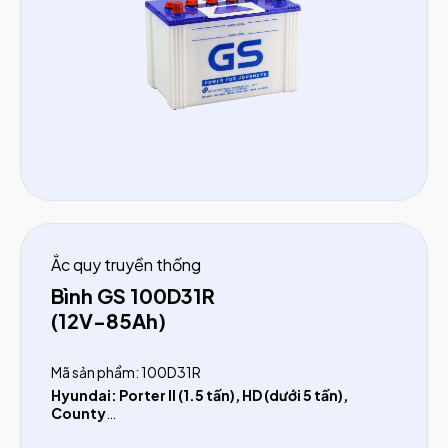
Ắc quy truyền thống
Bình GS 100D31R
(12V-85Ah)
Mã sản phẩm: 100D31R
Hyundai: Porter II (1.5 tấn), HD (dưới 5 tấn),
County
Bus 29 chỗ: Thaco, Transinco, Samco, Daewoo