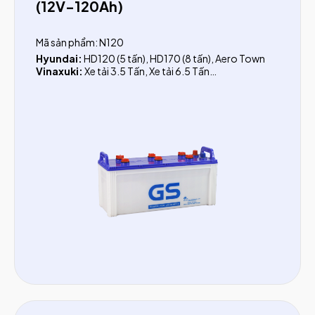
(12V-120Ah)
Mã sản phẩm: N120
Hyundai:
HD120 (5 tấn), HD170 (8 tấn), Aero Town
Vinaxuki:
Xe tải 3.5 Tấn, Xe tải 6.5 Tấn
TMT:
Ben 2.4 tấn, Ben 3.5 tấn, Ben 4.5 tấn, Ben 5 tấn,
Ben 7 tấn, Ben 8 tấn
Dongfeng:
YC180, B170, B190, C260, L315, YC315