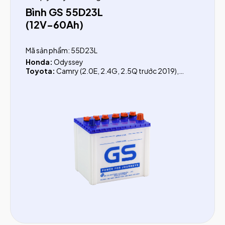
Bình GS 55D23L
(12V-60Ah)
Mã sản phẩm: 55D23L
Honda:
Odyssey
Toyota:
Camry (2.0E, 2.4G, 2.5Q trước 2019),
Fortuner xăng (trước 2017)
Hyundai:
Veloster, Creta, I20, I30 CW, Verna, Azera,
Avante, Getz, Tucson (xăng trước 2015)
KIA:
Rio, Ray, Forte, Forte Koup, Carens (trước
2023), Sportage (trước 2016), Spectra
Mitsubishi:
Outlander, Lancer, Mirage, Attrage
Nissan:
Teana, Juke, Almera, X-Trail
Ford:
Laser, Escape 2.3, Telstar
Subaru:
Forester, XV 2.0CVT, WRX 2.0CVT, Levorg
1.6CVT, Crosstrek