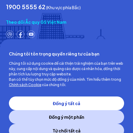
1900 5555 62
(Khu vực phía Bắc)
Theo dõi Ắc quy GS Việt Nam
Chúng tôi tôn trọng quyền riêng tư của bạn
Công ty TNHH Ắc quy GS Việt Nam
Chúng tôi sử dụng cookie để cải thiện trải nghiệm của bạn trên web
Số 18, đường số 3, KCN Việt Nam-Singapore,
này, cung cấp nội dung và quảng cáo được cá nhân hóa, đồng thời
Phường Bình Hòa, TP.Hồ Chí Minh, Việt Nam
phân tích lưu lượng truy cập website.
ĐT: (0274) 3756 360 - Fax: (0274) 3756 362
Bạn có thể tùy chọn mức độ đồng ý của mình. Tìm hiểu thêm trong
Giấy chứng nhận đăng ký kinh doanh số: 3700255457 do Sở Kế
Chính sách Cookie
của chúng tôi.
hoạch và Đầu tư Tỉnh Bình Dương cấp lần đầu ngày 30/06/2008
Đồng ý tất cả
Đồng ý một phần
Từ chối tất cả