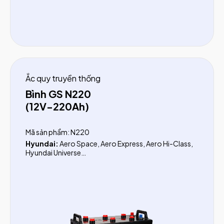
Ắc quy truyền thống
Bình GS N220
(12V-220Ah)
Mã sản phẩm: N220
Hyundai:
Aero Space, Aero Express, Aero Hi-Class,
Hyundai Universe
Mercedes Benz:
Bus Euro II City Star
Thaco:
Bus 39 - 50 chỗ
Kamaz:
Xe tải 10 Tấn
GMC:
8 Tấn, 11 Tấn
Tàu thuyền