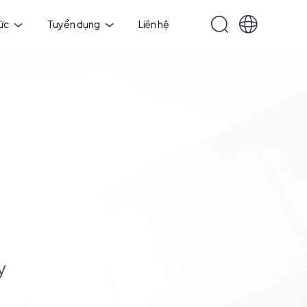
tức
Tuyển dụng
Liên hệ
y