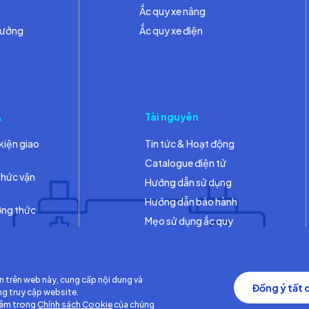
Ắc quy xe nâng
hưởng
Ắc quy xe điện
A
Tài nguyên
kiện giao
Tin tức & Hoạt động
Catalogue điện tử
thức vận
Hướng dẫn sử dụng
Hướng dẫn bảo hành
ơng thức
Mẹo sử dụng ắc quy
Thư viện
n trên web này, cung cấp nội dung và
Đồng ý tất 
ng truy cập website.
hêm trong
Chính sách Cookie
của chúng