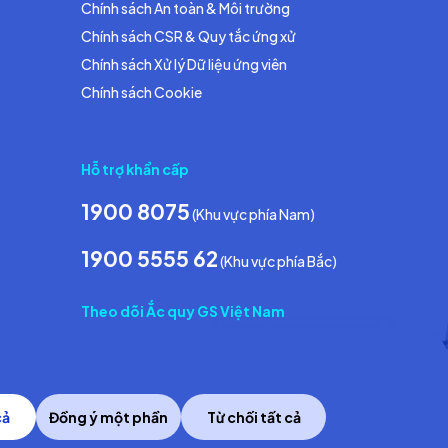
Chính sách An toàn & Môi trường
Chính sách CSR & Quy tắc ứng xử
Chính sách Xử lý Dữ liệu ứng viên
Chính sách Cookie
Hỗ trợ khẩn cấp
1900 8075
(Khu vực phía Nam)
1900 5555 62
(Khu vực phía Bắc)
Theo dõi Ắc quy GS Việt Nam
cả
Đồng ý một phần
Từ chối tất cả
Copyright © 2014 GS Battery Vietnam Co., Ltd