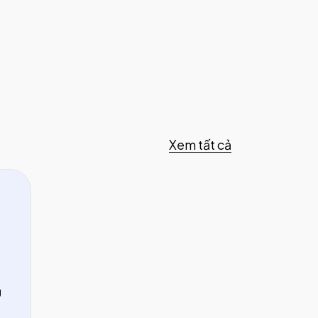
Xem tất cả
g