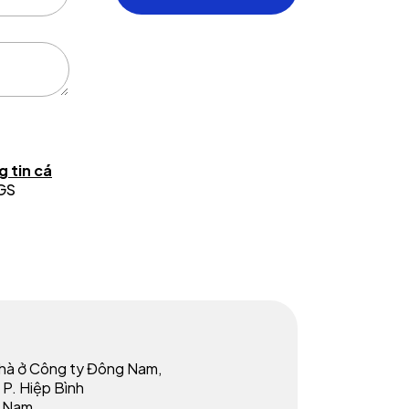
 tin cá
 GS
M
nhà ở Công ty Đông Nam,
 P. Hiệp Bình
t Nam