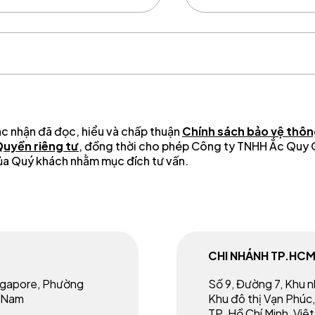
ác nhận đã đọc, hiểu và chấp thuận
Chính sách bảo vệ thông
Quyền riêng tư
, đồng thời cho phép Công ty TNHH Ắc Quy
 của Quý khách nhằm mục đích tư vấn.
CHI NHÁNH TP.HC
ingapore, Phường
Số 9, Đường 7, Khu 
t Nam
Khu đô thị Vạn Phúc,
TP. Hồ Chí Minh, Việ