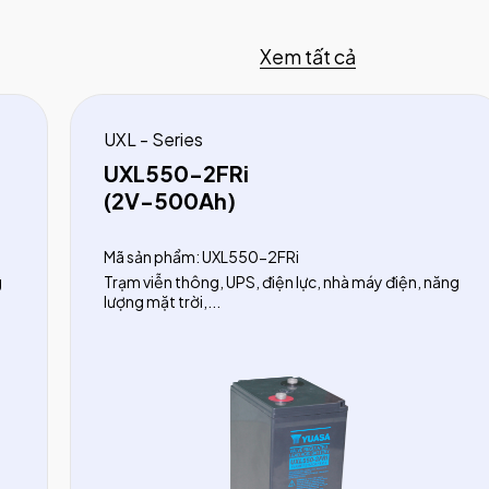
Xem tất cả
UXL - Series
UXL550-2FRi
(2V-500Ah)
Mã sản phẩm: UXL550-2FRi
g
Trạm viễn thông, UPS, điện lực, nhà máy điện, năng
lượng mặt trời,...