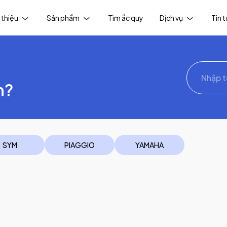
 thiệu
Sản phẩm
Tìm ắc quy
Dịch vụ
Tin 
h?
SYM
PIAGGIO
YAMAHA