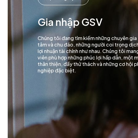
Gia nhập GSV
Chúng tôi đang tìm kiếm những chuyên gia 
tâm và chu đáo, những người coi trọng dịc
lợi nhuận tài chính như nhau. Chúng tôi ma
viên phù hợp những phúc lợi hấp dẫn, một m
thân thiện, đầy thử thách và những cơ hội p
nghiệp đặc biệt.