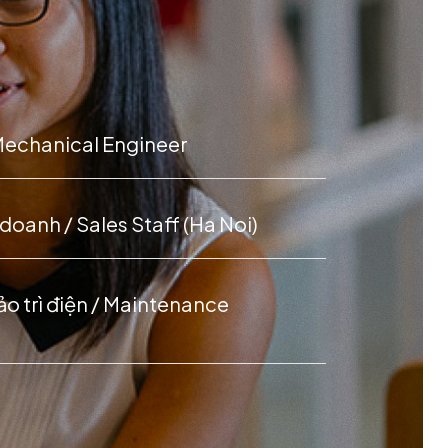
 Mechanical Engineer
doanh / Sales Staff (Ha Noi)
ảo trì điện / Maintenance