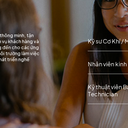
thông minh, tận
Kỹ sư Cơ Khí /
h vụ khách hàng và
ng đến cho các ứng
ôi trường làm việc
hát triển nghề
Nhân viên kinh 
Kỹ thuật viên B
Technician