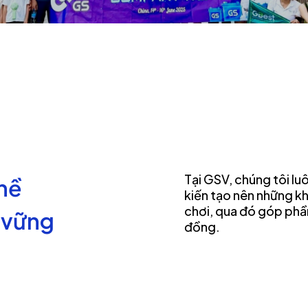
Tại GSV, chúng tôi lu
ghề
kiến tạo nên những kh
chơi, qua đó góp phầ
 vững
đồng.