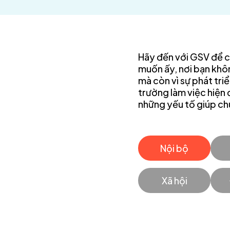
Hãy đến với GSV để 
muốn ấy, nơi bạn không
mà còn vì sự phát tri
trường làm việc hiện 
những yếu tố giúp ch
Nội bộ
Xã hội