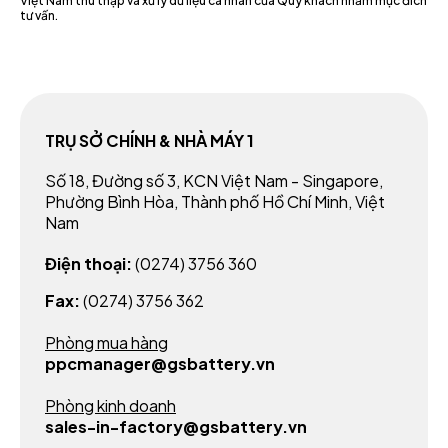
Việt Nam thu thập và xử lý dữ liệu cá nhân của Quý khách nhằm mục đích
tư vấn.
TRỤ SỞ CHÍNH & NHÀ MÁY 1
Số 18, Đường số 3, KCN Việt Nam - Singapore,
Phường Bình Hòa, Thành phố Hồ Chí Minh, Việt
Nam
Điện thoại:
(0274) 3756 360
Fax:
(0274) 3756 362
Phòng mua hàng
ppcmanager@gsbattery.vn
Phòng kinh doanh
sales-in-factory@gsbattery.vn