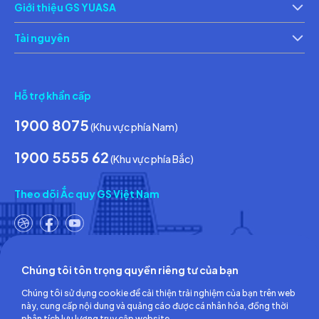
Giới thiệu GS YUASA
Thông tin về các điều kiện giao dịch chung
Th
Tài nguyên
Tin tức & Hoạt động
Ca
Hỗ trợ khẩn cấp
1900 8075
(Khu vực phía Nam)
1900 5555 62
(Khu vực phía Bắc)
Theo dõi Ắc quy GS Việt Nam
Chúng tôi tôn trọng quyền riêng tư của bạn
Công ty TNHH Ắc quy GS Việt Nam
Chúng tôi sử dụng cookie để cải thiện trải nghiệm của bạn trên web
Số 18, đường số 3, KCN Việt Nam-Singapore,
này, cung cấp nội dung và quảng cáo được cá nhân hóa, đồng thời
Phường Bình Hòa, TP.Hồ Chí Minh, Việt Nam
phân tích lưu lượng truy cập website.