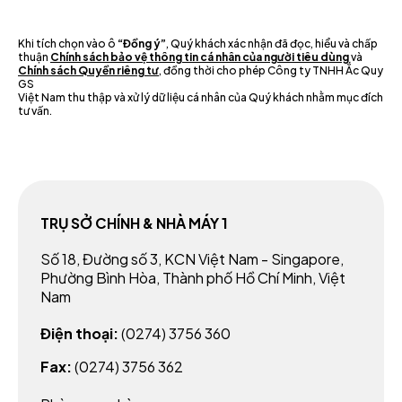
Khi tích chọn vào ô
“Đồng ý”
, Quý khách xác nhận đã đọc, hiểu và chấp
thuận
Chính sách bảo vệ thông tin cá nhân của người tiêu dùng
và
Chính sách Quyền riêng tư
, đồng thời cho phép Công ty TNHH Ắc Quy
GS
Việt Nam thu thập và xử lý dữ liệu cá nhân của Quý khách nhằm mục đích
tư vấn.
TRỤ SỞ CHÍNH & NHÀ MÁY 1
Số 18, Đường số 3, KCN Việt Nam - Singapore,
Phường Bình Hòa, Thành phố Hồ Chí Minh, Việt
Nam
Điện thoại:
(0274) 3756 360
Fax:
(0274) 3756 362