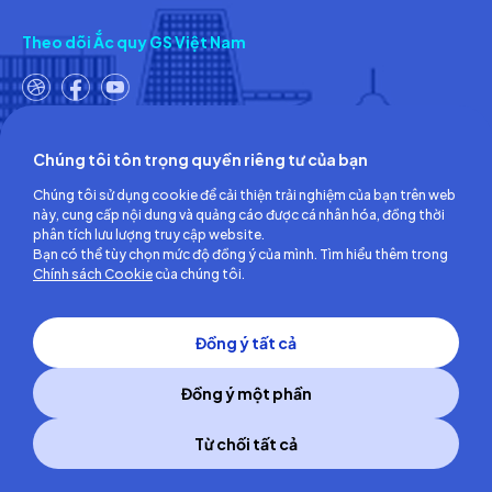
Theo dõi Ắc quy GS Việt Nam
Chúng tôi tôn trọng quyền riêng tư của bạn
Công ty TNHH Ắc quy GS Việt Nam
Chúng tôi sử dụng cookie để cải thiện trải nghiệm của bạn trên web
Số 18, đường số 3, KCN Việt Nam-Singapore,
này, cung cấp nội dung và quảng cáo được cá nhân hóa, đồng thời
Phường Bình Hòa, TP.Hồ Chí Minh, Việt Nam
phân tích lưu lượng truy cập website.
ĐT: (0274) 3756 360 - Fax: (0274) 3756 362
Bạn có thể tùy chọn mức độ đồng ý của mình. Tìm hiểu thêm trong
Giấy chứng nhận đăng ký kinh doanh số: 3700255457 do Sở Kế
Chính sách Cookie
của chúng tôi.
hoạch và Đầu tư Tỉnh Bình Dương cấp lần đầu ngày 30/06/2008
Đồng ý tất cả
Đồng ý một phần
Từ chối tất cả
Copyright © 2014 GS Battery Vietnam Co., Ltd
All right reserved.