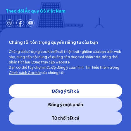
Theo dõi Ắc quy GS Việt Nam
Chúng tôi tôn trọng quyền riêng tư của bạn
Công ty TNHH Ắc quy GS Việt Nam
Chúng tôi sử dụng cookie để cải thiện trải nghiệm của bạn trên web
Số 18, đường số 3, KCN Việt Nam-Singapore,
này, cung cấp nội dung và quảng cáo được cá nhân hóa, đồng thời
Phường Bình Hòa, TP.Hồ Chí Minh, Việt Nam
phân tích lưu lượng truy cập website.
ĐT: (0274) 3756 360 - Fax: (0274) 3756 362
Bạn có thể tùy chọn mức độ đồng ý của mình. Tìm hiểu thêm trong
Giấy chứng nhận đăng ký kinh doanh số: 3700255457 do Sở Kế
Chính sách Cookie
của chúng tôi.
hoạch và Đầu tư Tỉnh Bình Dương cấp lần đầu ngày 30/06/2008
Đồng ý tất cả
Đồng ý một phần
Từ chối tất cả
Copyright © 2014 GS Battery Vietnam Co., Ltd
All right reserved.