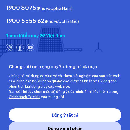
1900 8075
(Khu vực phía Nam)
1900 5555 62
(Khu vực phía Bắc)
Theo dõi Ắc quy GS Việt Nam
Chúng tôi tôn trọng quyền riêng tư của bạn
Công ty TNHH Ắc quy GS Việt Nam
Chúng tôi sử dụng cookie để cải thiện trải nghiệm của bạn trên web
Số 18, đường số 3, KCN Việt Nam-Singapore,
này, cung cấp nội dung và quảng cáo được cá nhân hóa, đồng thời
Phường Bình Hòa, TP.Hồ Chí Minh, Việt Nam
phân tích lưu lượng truy cập website.
ĐT: (0274) 3756 360 - Fax: (0274) 3756 362
Bạn có thể tùy chọn mức độ đồng ý của mình. Tìm hiểu thêm trong
Giấy chứng nhận đăng ký kinh doanh số: 3700255457 do Sở Kế
Chính sách Cookie
của chúng tôi.
hoạch và Đầu tư Tỉnh Bình Dương cấp lần đầu ngày 30/06/2008
Đồng ý tất cả
Đồng ý một phần