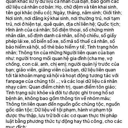
quan khác xử lý dữ liệu cá nhân của bạn, bao gồm các
dữ liệu cá nhân cơ bản: Họ, chữ đệm và tên khai sinh,
tên gọi khác (nếu có); Ngày, tháng, năm sinh; Giới tính;
Nơi sinh, nơi đăng ký khai sinh, nơi thường trú, nơi tạm
trú, nơi ở hiện tại, quê quán, địa chỉ liên hệ; Quốc tịch;
Hình ảnh của cá nhân; Số điện thoại, số chứng minh
nhân dân, số định danh cá nhân, số hộ chiếu, số giấy
phép lái xe, số biển số xe, số mã số thuế cá nhân, số
bảo hiểm xã hội, số thẻ bảo hiểm y tế; Tình trạng hôn
nhân; Thông tin của những Người liên quan của bạn
như: người trong mối quan hệ gia đình (cha mẹ, vợ
chồng, con cái, anh, chị em); người quản lý trước của
bạn; giáo viên, giảng viên của bạn, dữ liệu liên quan
tới tài khoản mạng xã hội và hoạt động tương tác với
fanpage của chúng tôi …; và các loại dữ liệu cá nhân
nhạy cảm: Quan điểm chính trị, quan điểm tôn giáo;
Tình trạng sức khỏe và đời tư được ghi trong hồ sơ
bệnh án, không bao gồm thông tin về nhóm máu;
Thông tin liên quan đến nguồn gốc chủng tộc, nguồn
gốc dân tộc; Dữ liệu về tội phạm, hành vi phạm tội
được thu thập, lưu trữ bởi các cơ quan thực thi pháp
luật bằng phương thức tự động hay thủ công, cho các
mục đích: