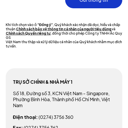
Khi tích chọn vào ô
“Đồng ý”
, Quý khách xác nhận đã đọc, hiểu và chấp
thuận
Chính sách bảo vệ thông tin cá nhân của người tiêu dùng
và
Chính sách Quyền riêng tư
, đồng thời cho phép Công ty TNHH Ắc Quy
GS
Việt Nam thu thập và xử lý dữ liệu cá nhân của Quý khách nhằm mục đích
tư vấn.
TRỤ SỞ CHÍNH & NHÀ MÁY 1
Số 18, Đường số 3, KCN Việt Nam - Singapore,
Phường Bình Hòa, Thành phố Hồ Chí Minh, Việt
Nam
Điện thoại:
(0274) 3756 360
Fax:
(0274) 3756 362