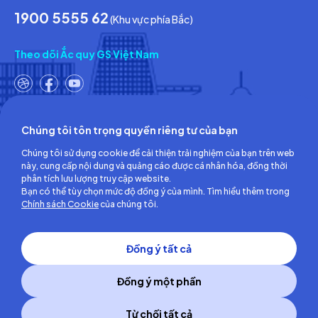
1900 5555 62
(Khu vực phía Bắc)
Theo dõi Ắc quy GS Việt Nam
Chúng tôi tôn trọng quyền riêng tư của bạn
Công ty TNHH Ắc quy GS Việt Nam
Chúng tôi sử dụng cookie để cải thiện trải nghiệm của bạn trên web
Số 18, đường số 3, KCN Việt Nam-Singapore,
này, cung cấp nội dung và quảng cáo được cá nhân hóa, đồng thời
Phường Bình Hòa, TP.Hồ Chí Minh, Việt Nam
phân tích lưu lượng truy cập website.
ĐT: (0274) 3756 360 - Fax: (0274) 3756 362
Bạn có thể tùy chọn mức độ đồng ý của mình. Tìm hiểu thêm trong
Giấy chứng nhận đăng ký kinh doanh số: 3700255457 do Sở Kế
Chính sách Cookie
của chúng tôi.
hoạch và Đầu tư Tỉnh Bình Dương cấp lần đầu ngày 30/06/2008
Đồng ý tất cả
Đồng ý một phần
Từ chối tất cả