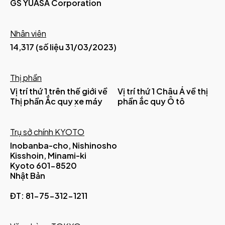
GS YUASA Corporation
Nhân viên
14,317 (số liệu 31/03/2023)
Thị phần
Vị trí thứ 1 trên thế giới về
Vị trí thứ 1 Châu Á về thị
Thị phần Ắc quy xe máy
phần ắc quy Ô tô
Trụ sở chính KYOTO
Inobanba-cho, Nishinosho
Kisshoin, Minami-ki
Kyoto 601-8520
Nhật Bản
ĐT: 81-75-312-1211