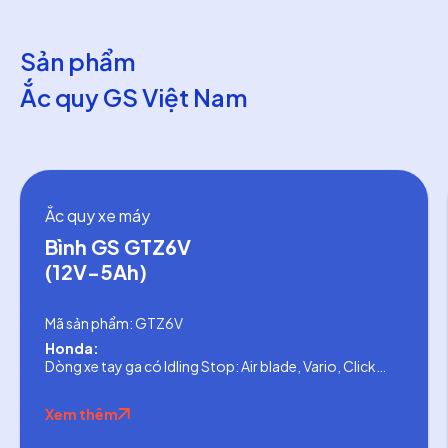
Sản phẩm
Ắc quy GS Việt Nam
Ắc quy xe máy
Bình GS GTZ6V
(12V-5Ah)
Mã sản phẩm: GTZ6V
Honda:
Dòng xe tay ga có Idling Stop: Air blade, Vario, Click
125, Vision, SH Mode, SH 125/150, PCX
Dòng xe số: Winner, CB150R, CBR100RR
Xem thêm
Yamaha:
Dòng xe tay ga: Janus từ 2022, Grande từ 2016, Nozza,