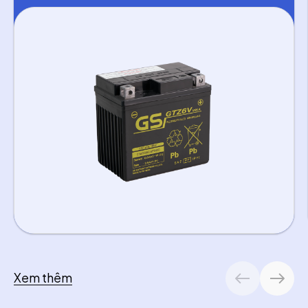
FreeGo
Dòng xe số: TFX150, R15, MT-15
Suzuki:
Raider, Satria, GSX R150, GSX S150
Xem thêm