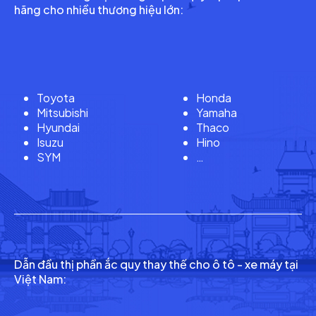
hãng cho nhiều thương hiệu lớn:
Toyota
Honda
Mitsubishi
Yamaha
Hyundai
Thaco
Isuzu
Hino
SYM
…
Dẫn đầu thị phần ắc quy thay thế cho ô tô - xe máy tại
Việt Nam: