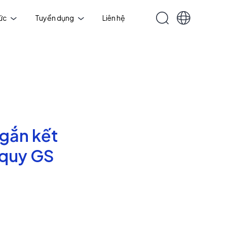
tức
Tuyển dụng
Liên hệ
 gắn kết
 quy GS