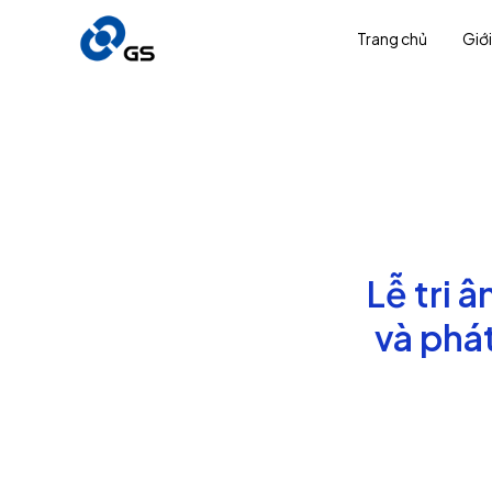
Trang chủ
Giới
Lễ tri 
và phá