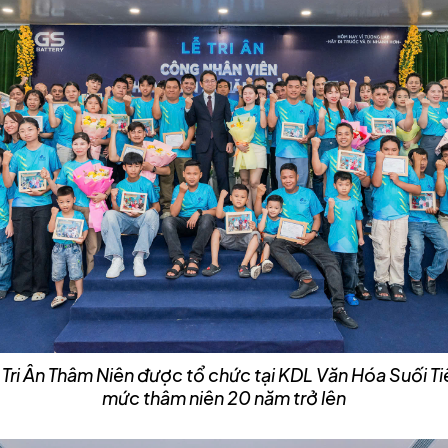
i Lễ Tri Ân Thâm Niên được tổ chức tại KDL Văn Hóa Suối T
mức thâm niên 20 năm trở lên