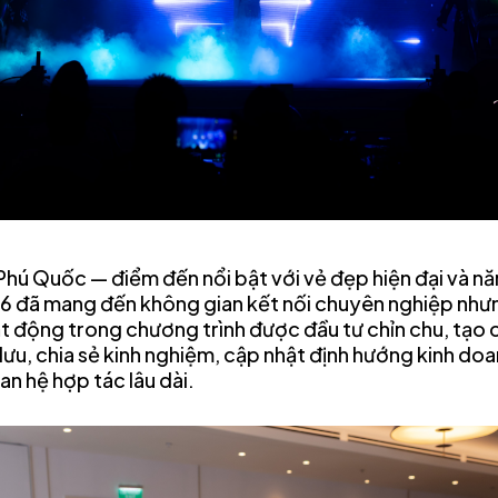
 Phú Quốc — điểm đến nổi bật với vẻ đẹp hiện đại và n
 đã mang đến không gian kết nối chuyên nghiệp nhưn
 động trong chương trình được đầu tư chỉn chu, tạo 
ưu, chia sẻ kinh nghiệm, cập nhật định hướng kinh do
n hệ hợp tác lâu dài.