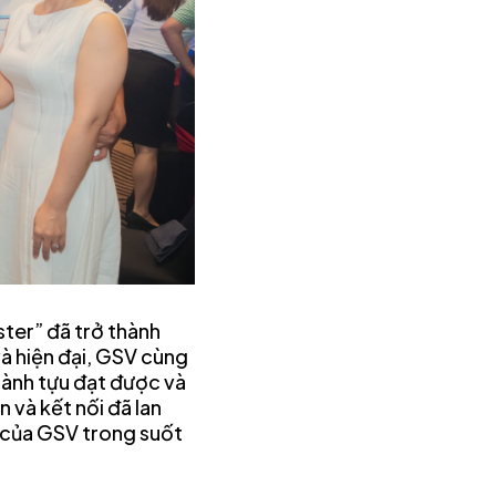
ster” đã trở thành
và hiện đại, GSV cùng
thành tựu đạt được và
 và kết nối đã lan
 của GSV trong suốt