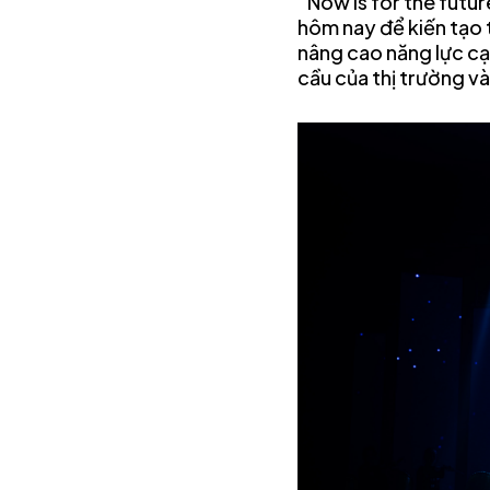
“Now is for the futu
hôm nay để kiến tạo t
nâng cao năng lực cạ
cầu của thị trường v