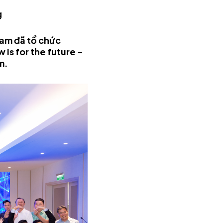
g
am đã tổ chức
is for the future -
m.