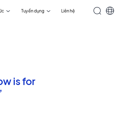
tức
Tuyển dụng
Liên hệ
w is for
”