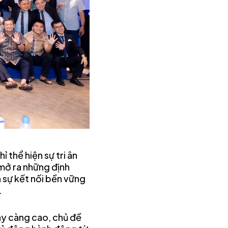
 thể hiện sự tri ân
mở ra những định
 sự kết nối bền vững
.
ày càng cao, chủ đề