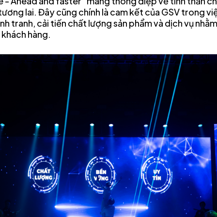
re - Ahead and faster” mang thông điệp về tinh thần 
ương lai. Đây cũng chính là cam kết của GSV trong việc
nh tranh, cải tiến chất lượng sản phẩm và dịch vụ nhằ
à khách hàng.