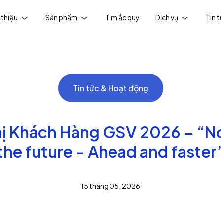
 thiệu
Sản phẩm
Tìm ắc quy
Dịch vụ
Tin 
Tin tức & Hoạt động
ị Khách Hàng GSV 2026 – “No
the future - Ahead and faster
15 tháng 05, 2026