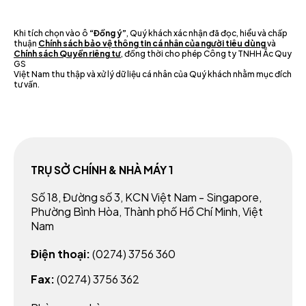
Khi tích chọn vào ô
“Đồng ý”
, Quý khách xác nhận đã đọc, hiểu và chấp
thuận
Chính sách bảo vệ thông tin cá nhân của người tiêu dùng
và
Chính sách Quyền riêng tư
, đồng thời cho phép Công ty TNHH Ắc Quy
GS
Việt Nam thu thập và xử lý dữ liệu cá nhân của Quý khách nhằm mục đích
tư vấn.
TRỤ SỞ CHÍNH & NHÀ MÁY 1
Số 18, Đường số 3, KCN Việt Nam - Singapore,
Phường Bình Hòa, Thành phố Hồ Chí Minh, Việt
Nam
Điện thoại:
(0274) 3756 360
Fax:
(0274) 3756 362