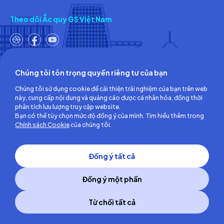
Theo dõi Ắc quy GS Việt Nam
Chúng tôi tôn trọng quyền riêng tư của bạn
Công ty TNHH Ắc quy GS Việt Nam
Chúng tôi sử dụng cookie để cải thiện trải nghiệm của bạn trên web
Số 18, đường số 3, KCN Việt Nam-Singapore,
này, cung cấp nội dung và quảng cáo được cá nhân hóa, đồng thời
Phường Bình Hòa, TP.Hồ Chí Minh, Việt Nam
phân tích lưu lượng truy cập website.
ĐT: (0274) 3756 360 - Fax: (0274) 3756 362
Bạn có thể tùy chọn mức độ đồng ý của mình. Tìm hiểu thêm trong
Giấy chứng nhận đăng ký kinh doanh số: 3700255457 do Sở Kế
Chính sách Cookie
của chúng tôi.
hoạch và Đầu tư Tỉnh Bình Dương cấp lần đầu ngày 30/06/2008
Đồng ý tất cả
Đồng ý một phần
Từ chối tất cả
Copyright © 2014 GS Battery Vietnam Co., Ltd
All right reserved.