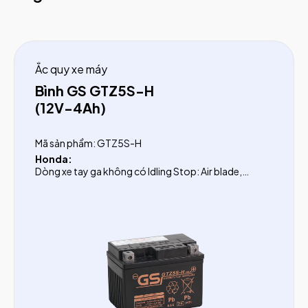
Ắc quy xe máy
Bình GS GTZ5S-H
(12V-4Ah)
Mã sản phẩm: GTZ5S-H
Honda:
Dòng xe tay ga không có Idling Stop: Air blade,
Vision, Click
Dòng xe số: Wave Alpha từ 2012, Wave RSX, Future từ
2008, Blade, Super cup
Yamaha:
Dòng xe tay ga: Nouvo (1-5), Nozza, Acruzo, Grand
trước 2016, Janus trước 2022, Luvias, Cuxi, Latte
Dòng xe số: Exciter, Jupiter sau 2010, Lexam, FZ 150
Suzuki:
Dòng xe tay ga: Impulse, Hayate, Sky
Dòng xe số: Viva, Axelo, X-bike
SYM:
StarX, Galaxy