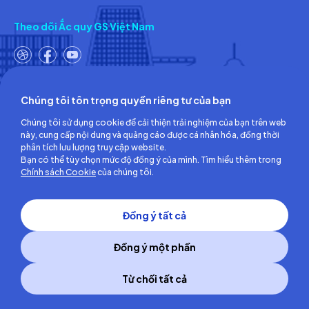
Theo dõi Ắc quy GS Việt Nam
Chúng tôi tôn trọng quyền riêng tư của bạn
Công ty TNHH Ắc quy GS Việt Nam
Chúng tôi sử dụng cookie để cải thiện trải nghiệm của bạn trên web
Số 18, đường số 3, KCN Việt Nam-Singapore,
này, cung cấp nội dung và quảng cáo được cá nhân hóa, đồng thời
Phường Bình Hòa, TP.Hồ Chí Minh, Việt Nam
phân tích lưu lượng truy cập website.
ĐT: (0274) 3756 360 - Fax: (0274) 3756 362
Bạn có thể tùy chọn mức độ đồng ý của mình. Tìm hiểu thêm trong
Giấy chứng nhận đăng ký kinh doanh số: 3700255457 do Sở Kế
Chính sách Cookie
của chúng tôi.
hoạch và Đầu tư Tỉnh Bình Dương cấp lần đầu ngày 30/06/2008
Đồng ý tất cả
Đồng ý một phần
Từ chối tất cả
Copyright © 2014 GS Battery Vietnam Co., Ltd
All right reserved.