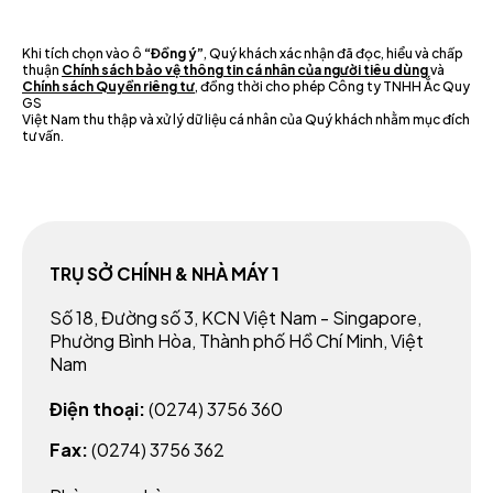
Khi tích chọn vào ô
“Đồng ý”
, Quý khách xác nhận đã đọc, hiểu và chấp
thuận
Chính sách bảo vệ thông tin cá nhân của người tiêu dùng
và
Chính sách Quyền riêng tư
, đồng thời cho phép Công ty TNHH Ắc Quy
GS
Việt Nam thu thập và xử lý dữ liệu cá nhân của Quý khách nhằm mục đích
tư vấn.
TRỤ SỞ CHÍNH & NHÀ MÁY 1
Số 18, Đường số 3, KCN Việt Nam - Singapore,
Phường Bình Hòa, Thành phố Hồ Chí Minh, Việt
Nam
Điện thoại:
(0274) 3756 360
Fax:
(0274) 3756 362