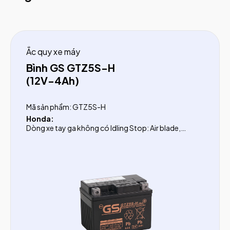
Ắc quy xe máy
Bình GS GTZ5S-H
(12V-4Ah)
Mã sản phẩm: GTZ5S-H
Honda:
Dòng xe tay ga không có Idling Stop: Air blade,
Vision, Click
Dòng xe số: Wave Alpha từ 2012, Wave RSX, Future từ
2008, Blade, Super cup
Yamaha:
Dòng xe tay ga: Nouvo (1-5), Nozza, Acruzo, Grand
trước 2016, Janus trước 2022, Luvias, Cuxi, Latte
Dòng xe số: Exciter, Jupiter sau 2010, Lexam, FZ 150
Suzuki:
Dòng xe tay ga: Impulse, Hayate, Sky
Dòng xe số: Viva, Axelo, X-bike
SYM:
StarX, Galaxy