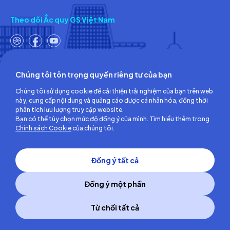
Theo dõi Ắc quy GS Việt Nam
Chúng tôi tôn trọng quyền riêng tư của bạn
Công ty TNHH Ắc quy GS Việt Nam
Chúng tôi sử dụng cookie để cải thiện trải nghiệm của bạn trên web
Số 18, đường số 3, KCN Việt Nam-Singapore,
này, cung cấp nội dung và quảng cáo được cá nhân hóa, đồng thời
Phường Bình Hòa, TP.Hồ Chí Minh, Việt Nam
phân tích lưu lượng truy cập website.
ĐT: (0274) 3756 360 - Fax: (0274) 3756 362
Bạn có thể tùy chọn mức độ đồng ý của mình. Tìm hiểu thêm trong
Giấy chứng nhận đăng ký kinh doanh số: 3700255457 do Sở Kế
Chính sách Cookie
của chúng tôi.
hoạch và Đầu tư Tỉnh Bình Dương cấp lần đầu ngày 30/06/2008
Đồng ý tất cả
Đồng ý một phần
Từ chối tất cả
Copyright © 2014 GS Battery Vietnam Co., Ltd
All right reserved.