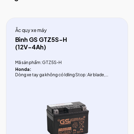
Ắc quy xe máy
Bình GS GTZ5S-H
(12V-4Ah)
Mã sản phẩm: GTZ5S-H
Honda:
Dòng xe tay ga không có Idling Stop: Air blade,
Vision, Click
Dòng xe số: Wave Alpha từ 2012, Wave RSX, Future từ
2008, Blade, Super cup
Yamaha:
Dòng xe tay ga: Nouvo (1-5), Nozza, Acruzo, Grand
trước 2016, Janus trước 2022, Luvias, Cuxi, Latte
Dòng xe số: Exciter, Jupiter sau 2010, Lexam, FZ 150
Suzuki:
Dòng xe tay ga: Impulse, Hayate, Sky
Dòng xe số: Viva, Axelo, X-bike
SYM:
StarX, Galaxy