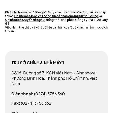
Khi tích chọn vào ô
“Đồng ý”
, Quý khách xác nhận đã đọc, hiểu và chấp
thuận
Chính sách bảo vệ thông tin cá nhân của người tiêu dùng
và
Chính sách Quyền riêng tư
, đồng thời cho phép Công ty TNHH Ắc Quy
GS
Việt Nam thu thập và xử lý dữ liệu cá nhân của Quý khách nhằm mục đích
tư vấn.
TRỤ SỞ CHÍNH & NHÀ MÁY 1
Số 18, Đường số 3, KCN Việt Nam - Singapore,
Phường Bình Hòa, Thành phố Hồ Chí Minh, Việt
Nam
Điện thoại:
(0274) 3756 360
Fax:
(0274) 3756 362