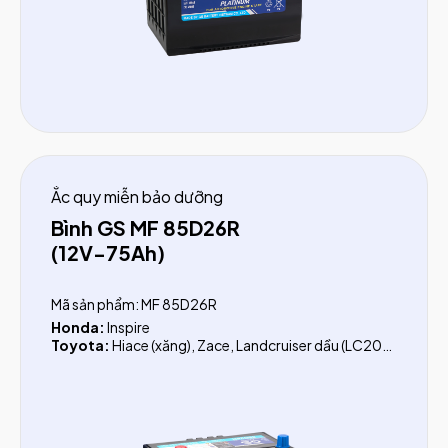
Genesis
KIA:
K5 (Optima) trước 2016, Rondo, Sorento (xăng
trước 2020), Sedona (xăng)
Mitsubishi:
Zinger, Grandis, Pajero Sport, Triton
(trước 2015), Fuso FA 6.45 tấn, Fuso FA 6.7 tấn
Nissan:
Murano, 370Z, Rogue, X-Trail (Nhật Bản),
Navara (2015-2021)
Ford:
Escape 3.0
Hino:
300 Series, 500 Series, 700 Series
Ắc quy miễn bảo dưỡng
Bình GS MF 85D26R
(12V-75Ah)
Mã sản phẩm: MF 85D26R
Honda:
Inspire
Toyota:
Hiace (xăng), Zace, Landcruiser dầu (LC200,
LC300)
Lexus:v IS 200T, IS250C, IS 300h, GS200T,
GS300, GS350
Ford:
Explorer
Subaru:
Outback, Legacy