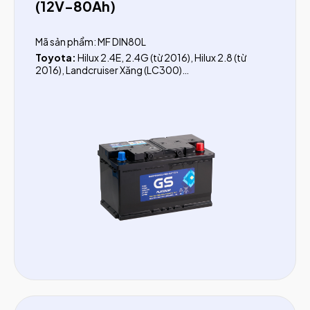
(12V-80Ah)
Mã sản phẩm: MF DIN80L
Toyota:
Hilux 2.4E, 2.4G (từ 2016), Hilux 2.8 (từ
2016), Landcruiser Xăng (LC300)
Hyundai:
Custin, Santafe (Dầu từ 2017)
KIA:
Sorento (dầu từ 2020), Carnival
Mitsubishi:
Triton (từ 2024)
Nissan:
Navara (từ 2022), Terra (từ 2018)
Mazda:
BT-50
Ford:
Everest (từ 2016), Ranger 2.0, Ranger 2.2,
Ranger 3.2, Tourneo, F150
Chevrolet:
Trailblazer, Colorado
Lexus:
GX550, LX600
BMW:
428i, X1, X2, Z4, Mini Clubman, Mini
Countryman
Mercedes:
A Class, C Class, CLA, E Class, SLK, GLA,
GLB, GLC, GLK, R Class, V Class
Audi:
Q5 2.0, TT
Vinfast:
LUX A, LUX SA
Lincoln:
MKT, Navigator, Aviator, Continental
Cadillac:
XT4, XT5, XT6, CT4, CT5, Lyriq, Celestiq,
SRX4, STS, Escalade
Jeep:
Renegade, Wrangler