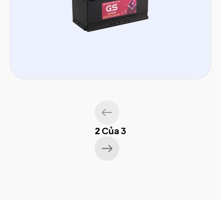
Vinfast:
President
Lincoln:
Navigator, Aviator, Continental
Jeep:
Gladiator, Grand Cherokee
Các dòng xe nhập khẩu khác:
ROLLS-ROYCE,
BENTLEY, JAGUAR, LAND ROVER, PORSCHE
2
Của 3