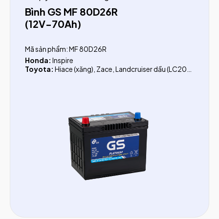
Bình GS MF 80D26R
(12V-70Ah)
Mã sản phẩm: MF 80D26R
Honda:
Inspire
Toyota:
Hiace (xăng), Zace, Landcruiser dầu (LC200,
LC300)
Lexus:
IS 200T, IS250C, IS 300h, GS200T, GS300,
GS350
Subaru:
Outback, Legacy