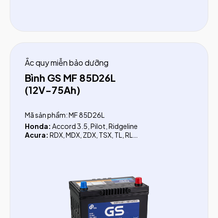
Ắc quy miễn bảo dưỡng
Bình GS MF 85D26L
(12V-75Ah)
Mã sản phẩm: MF 85D26L
Honda:
Accord 3.5, Pilot, Ridgeline
Acura:
RDX, MDX, ZDX, TSX, TL, RL
Toyota:
Camry (3.0, 3.5, LE), Fortuner dầu (trước
2017), Hilux 2.5 (trước 2016), FJ Cruiser, Prado, Rav4,
Venza, Previa, Alphard, Crown, Sienna, Landcruiser
Xăng (LC200), Landcruiser dầu (LC200, LC300)
Lexus:
ES250, ES350, RX200T, RX350, NX200T, NX
300, RC 200T, LS460L, LS600HL, RX400H, RX450H
Isuzu:
Trooper, D-Max (trước 2019), MU-X, Xe tải 1.9
tấn, Xe tải 1.4 tấn, Xe tải 5.5 tấn, NPK, NQL, QKR, FRR
Hyundai:
Santafe (Xăng trước 2018), Starex (xăng),