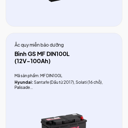
Ắc quy miễn bảo dưỡng
Bình GS MF DIN100L
(12V-100Ah)
Mã sản phẩm: MF DIN100L
Hyundai:
Santafe (Dầu từ 2017), Solati (16 chỗ),
Palisade
Ford:
Transit (từ 2024)
Mercedes:
R Class, V Class, S Class, G Class, CLS,
GLE, GLS
BMW:
3 Series, 5 Series, 640i, 7 Series, M3, M5, X3,
X4, X5, X6, X7, X8
Audi:
A4, A5, A6, A7, A8, Q5 3.0, Q5 3.2, Q7, Q8
Volkswagen:
Touareg