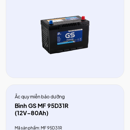
Mitsubishi:
Triton (từ 2015)
KIA:
Sorento (dầu trước 2020)
Ắc quy miễn bảo dưỡng
Bình GS MF 95D31R
(12V-80Ah)
Mã sản phẩm: MF 95D31R