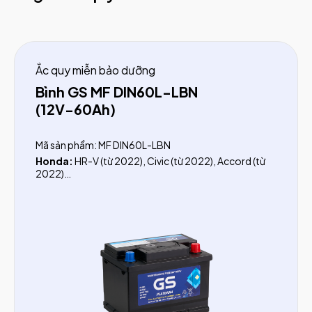
Ắc quy miễn bảo dưỡng
Bình GS MF DIN60L-LBN
(12V-60Ah)
Mã sản phẩm: MF DIN60L-LBN
Honda:
HR-V (từ 2022), Civic (từ 2022), Accord (từ
2022)
Toyota:
Innova G, Innova V, Innova Venturer (từ
2016), Camry 2.0, Camry 2.5Q (từ 2019), Fortuner
xăng (từ 2017)
Hyundai:
Elantra (từ 2011), Sonata, Kona, Venue,
Tucson (Xăng từ 2015)
KIA:
Cerato, Cerato Koup, K3, Seltos
Nissan:
Qashqai (Đài Loan), Kicks
Ford:
Fiesta, Focus (trước 2015), EcoSport,
Mustang, Transit (trước 2024)
Chevrolet:
Captiva (từ 2015), Cruze (từ 2015), Trax,
Orlando