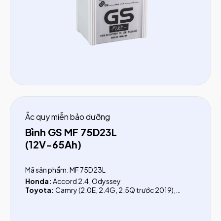
Ắc quy miễn bảo dưỡng
Bình GS MF 75D23L
(12V-65Ah)
Mã sản phẩm: MF 75D23L
Honda:
Accord 2.4, Odyssey
Toyota:
Camry (2.0E, 2.4G, 2.5Q trước 2019),
Fortuner xăng (trước 2017)
Mazda:
Mazda 2 (từ 2015),Mazda 3, Mazda 6, CX-3,
CX-30, CX-5, CX-8, CX-9, Premacy, 323, 626,