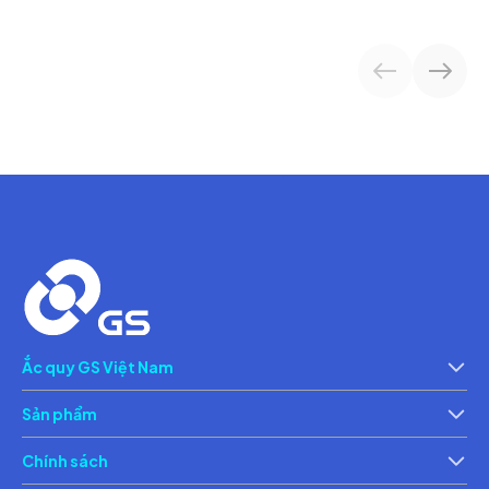
Ắc quy GS Việt Nam
Giới thiệu
Th
Sản phẩm
Ắc quy xe máy
Ắc 
Chính sách