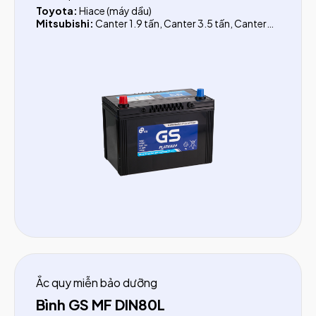
Toyota:
Hiace (máy dầu)
Mitsubishi:
Canter 1.9 tấn, Canter 3.5 tấn, Canter
4.5 tấn
Hyundai:
Porter II (1.5 tấn), HD (dưới 5 tấn), County
(Bus 29 chỗ)
Xe Bus 29 chỗ:
Thaco, Daewo, Transinco, Samco
Ắc quy miễn bảo dưỡng
Bình GS MF DIN80L