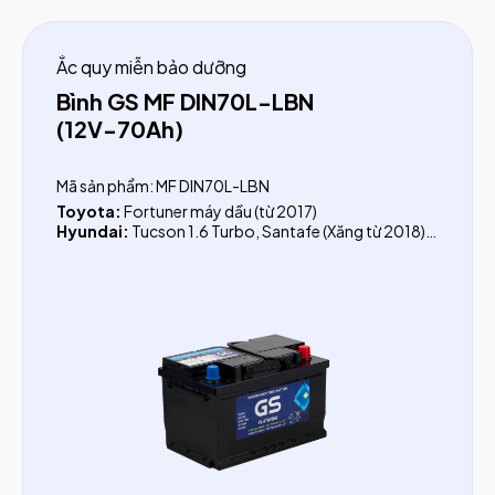
Ắc quy miễn bảo dưỡng
Bình GS MF DIN70L-LBN
(12V-70Ah)
Mã sản phẩm: MF DIN70L-LBN
Toyota:
Fortuner máy dầu (từ 2017)
Hyundai:
Tucson 1.6 Turbo, Santafe (Xăng từ 2018)
KIA:
K5 (Optima) (từ 2016), Sorento (xăng từ 2020)
Nissan:
X-Trail (từ 2018)
Ford:
Transit (trước 2024), Territory, Mondeo (2.5),
Focus (2015)
Chevrolet:
Cruze (2010-2015), Silverado
Lexus:
ES250, ES350, RX200T, RX350
BMW:
218i, Mini Cooper S
Audi:
A1, A2, A3, Q2, Q3
Volkswagen:
Viloran, Teramont, T-Cross, Beetle,
Tiguan (từ 2018)
Peugeot:
2008, 3008, 5008, 408, 508, RCZ,
Traveller