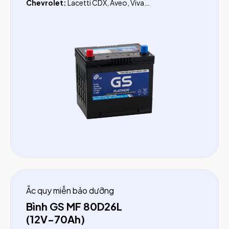
Chevrolet:
Lacetti CDX, Aveo, Vivant
Isuzu:
Hi - Lander
Daihatsu:
Hijet Jumbo
Ắc quy miễn bảo dưỡng
Bình GS MF 80D26L
(12V-70Ah)