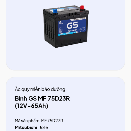
Familia, Biante, Lantis, Tribute2.3
Hyundai:
Veloster, Creta, I20, I30 CW, Verna, Azera,
Avante, Getz, Tucson (xăng trước 2015)
KIA:
Rio, Ray, Forte, Forte Koup, Carens (trước
2023), Sportage (trước 2016), Spectra
Mitsubishi:
Outlander, Lancer, Mirage, Attrage
Nissan:
Teana, Juke, Almera, X-Trail (Đài Loan /Việt
Nam)
Ford:
Laser, Escape 2.3, Telstar
Subaru:
Forester, XV 2.0CVT, WRX 2.0CVT, Levorg
1.6CVT, Crosstrek
Ắc quy miễn bảo dưỡng
Bình GS MF 75D23R
(12V-65Ah)
Mã sản phẩm: MF 75D23R
Mitsubishi:
Jolie