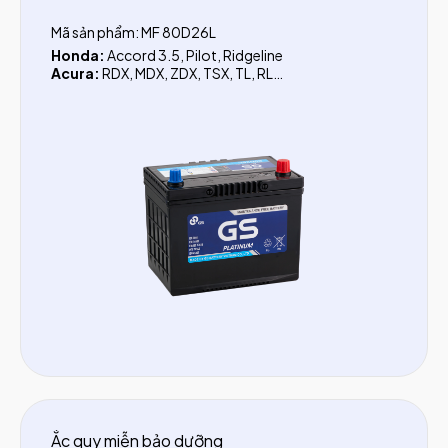
Mã sản phẩm: MF 80D26L
Honda:
Accord 3.5, Pilot, Ridgeline
Acura:
RDX, MDX, ZDX, TSX, TL, RL
Toyota:
Camry (3.0, 3.5, LE), Fortuner dầu (trước
2017), Hilux 2.5 (trước 2016), FJ Cruiser, Prado, Rav4,
Venza, Previa, Alphard, Crown, Sienna, Landcruiser
Xăng (LC200), Landcruiser dầu (LC200, LC300)
Lexus:
ES250, ES350, RX200T, RX350, NX200T, NX
300, RC 200T, LS460L, LS600HL, RX400H, RX450H
I
suzu:
Trooper, D-Max (trước 2019), MU-X, Xe tải 1.9
tấn, Xe tải 1.4 tấn, Xe tải 5.5 tấn, NPK, NQL, QKR, FRR
Hyundai:
Santafe (Xăng trước 2018), Starex (xăng),
Genesis
KIA:
K5 (Optima) trước 2016, Rondo, Sorento (xăng
trước 2020), Sedona (xăng)
Mitsubishi:
Zinger, Grandis, Pajero Sport, Triton
(trước 2015), Fuso FA 6.45 tấn, Fuso FA 6.7 tấn
Nissan:
Murano, 370Z, Rogue, X-Trail (Nhật Bản),
Navara (2015-2021)
Ford:
Escape 3.0
Hino
: 300 Series, 500 Series, 700 Series
Ắc quy miễn bảo dưỡng