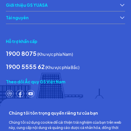
Chính sách bảo vệ thông tin cá nhân của người tiêu dùng
Ch
Giới thiệu GS YUASA
Thông tin về các điều kiện giao dịch chung
Th
Tài nguyên
Tin tức & Hoạt động
Ca
Hỗ trợ khẩn cấp
1900 8075
(Khu vực phía Nam)
1900 5555 62
(Khu vực phía Bắc)
Theo dõi Ắc quy GS Việt Nam
Chúng tôi tôn trọng quyền riêng tư của bạn
Công ty TNHH Ắc quy GS Việt Nam
Chúng tôi sử dụng cookie để cải thiện trải nghiệm của bạn trên web
Số 18, đường số 3, KCN Việt Nam-Singapore,
này, cung cấp nội dung và quảng cáo được cá nhân hóa, đồng thời