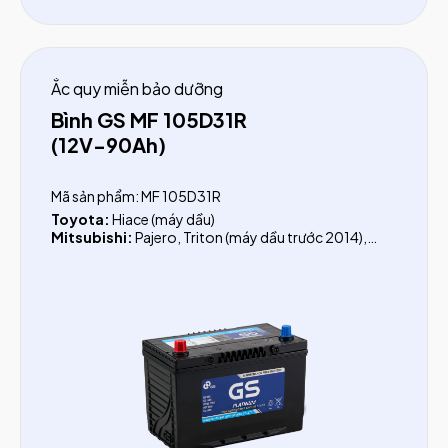
Ắc quy miễn bảo dưỡng
Bình GS MF 105D31R
(12V-90Ah)
Mã sản phẩm: MF 105D31R
Toyota:
Hiace (máy dầu)
Mitsubishi:
Pajero, Triton (máy dầu trước 2014),
Canter 1.9 tấn, Canter 3.5 tấn, Canter 4.5 tấn
Chevrolet:
Captiva (máy dầu)
Hyundai:
Tucson (Dầu trước 2018), Starex (dầu),
Veracruz, Galloper, County, Porter II (1.5 tấn), HD
(dưới 5 tấn), County (Bus 29 chỗ)
Ford:
Everest (trước 2016), Ranger 2.5 (trước 2011)
Infiniti:
QX80
Ssangyong:
Stavic, Korando, Rexton II, Musso,
Actyon
Xe Bus 29 chỗ:
Thaco, Daewo, Transinco, Samco