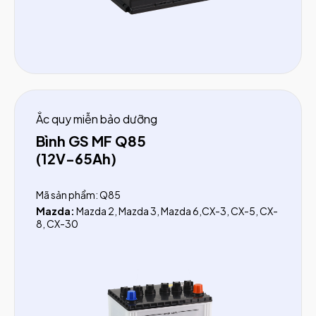
BMW:
116i, 128i, 135i, Mini Cooper
Volkswagen:
Polo, Virtus, Tiguan (trước 2018),
Scirocco, Passat
Peugeot:
208, 308
MG:
MG5, MG7, MG ZS, MG HS, MG RX5, MG G50
Baic:
Beijing X7, U5 Plus, Beijing X55
Ắc quy miễn bảo dưỡng
Bình GS MF Q85
(12V-65Ah)
Mã sản phẩm: Q85
Mazda:
Mazda 2, Mazda 3, Mazda 6,CX-3, CX-5, CX-
8, CX-30