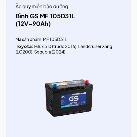
Ắc quy miễn bảo dưỡng
Bình GS MF 105D31L
(12V-90Ah)
Mã sản phẩm: MF 105D31L
Toyota:
Hilux 3.0 (trước 2016), Landcruiser Xăng
(LC200), Sequoia (2024)
Nissan:
Terra (trước 2018), Navara (trước 2015),
Patrol
Mitsubishi:
Pajero
Hyundai:
Tucson (Dầu từ 2018), Santafe (Dầu trước
2017)
KIA:
Sorento (dầu trước 2020), Sedona (Dầu), Pregio
Lexus:
GX460, GX470, GX570, LX470, LX570,
LS400, LS460