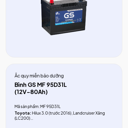
Ắc quy miễn bảo dưỡng
Bình GS MF 95D31L
(12V-80Ah)
Mã sản phẩm: MF 95D31L
Toyota:
Hilux 3.0 (trước 2016), Landcruiser Xăng
(LC200)
Nissan:
Terra (trước 2018)