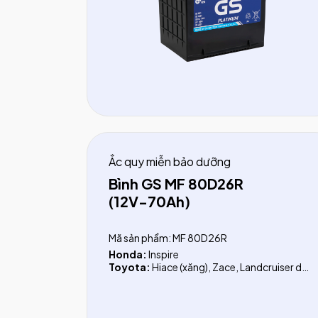
trước 2015)
KIA:
Rio, Ray, Forte, Forte Koup, Carens
(trước 2023), Sportage (trước 2016),
Spectra
Mitsubishi:
Outlander, Lancer, Mirage,
Attrage
Nissan:
Teana, Juke, Almera, X-Trail (Đài
Loan /Việt Nam)
Ford:
Laser, Escape 2.3, Telstar
Subaru:
Forester, XV 2.0CVT, WRX 2.0CVT,
Levorg 1.6CVT, Crosstrek
Ắc quy miễn bảo dưỡng
Bình GS MF 80D26R
(12V-70Ah)
Mã sản phẩm: MF 80D26R
Honda:
Inspire
Toyota:
Hiace (xăng), Zace, Landcruiser dầu
(LC200, LC300)
Lexus:
IS 200T, IS250C, IS 300h, GS200T,
GS300, GS350