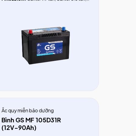
Canter 4.5 tấn
Hyundai:
Porter II (1.5 tấn), HD (dưới 5 tấn),
County (Bus 29 chỗ)
Xe Bus 29 chỗ:
Thaco, Daewo, Transinco,
Samco
Ắc quy miễn bảo dưỡng
Bình GS MF 105D31R
(12V-90Ah)