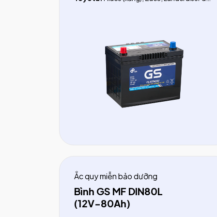
(LC200, LC300)
Lexus:v IS 200T, IS250C, IS 300h,
GS200T, GS300, GS350
Ford:
Explorer
Subaru:
Outback,
Legacy
Ắc quy miễn bảo dưỡng
Bình GS MF DIN80L
(12V-80Ah)