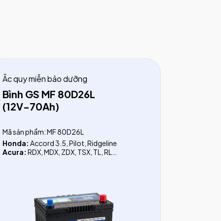
Ắc quy miễn bảo dưỡng
Bình GS MF 80D26L
(12V-70Ah)
Mã sản phẩm: MF 80D26L
Honda:
Accord 3.5, Pilot, Ridgeline
Acura:
RDX, MDX, ZDX, TSX, TL, RL
Toyota:
Camry (3.0, 3.5, LE), Fortuner dầu
(trước 2017), Hilux 2.5 (trước 2016), FJ
Cruiser, Prado, Rav4, Venza, Previa, Alphard,
Crown, Sienna, Landcruiser Xăng (LC200),
Landcruiser dầu (LC200, LC300)
Lexus:
ES250, ES350, RX200T, RX350,
NX200T, NX 300, RC 200T, LS460L,