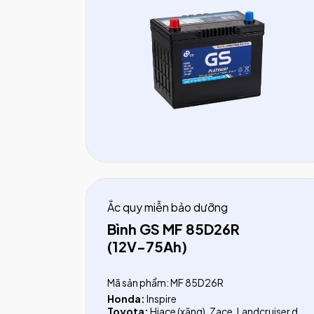
Subaru:
Outback, Legacy
Ắc quy miễn bảo dưỡng
Bình GS MF 85D26R
(12V-75Ah)
Mã sản phẩm: MF 85D26R
Honda:
Inspire
Toyota:
Hiace (xăng), Zace, Landcruiser dầu