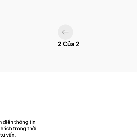
2
Của 2
 điền thông tin
khách trong thời
tư vấn.