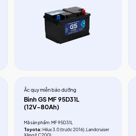
Nissan:
X-Trail (từ 2018)
Ford:
Transit (trước 2024), Territory,
Mondeo (2.5), Focus (2015)
Chevrolet:
Cruze (2010-2015), Silverado
Lexus:
ES250, ES350, RX200T, RX350
BMW:
218i, Mini Cooper S
Audi:
A1, A2, A3, Q2, Q3
Volkswagen:
Viloran, Teramont, T-Cross,
Beetle, Tiguan (từ 2018)
Peugeot:
2008, 3008, 5008, 408, 508,
RCZ, Traveller
Ắc quy miễn bảo dưỡng
Bình GS MF 95D31L
(12V-80Ah)
Mã sản phẩm: MF 95D31L
Toyota:
Hilux 3.0 (trước 2016), Landcruiser
Xăng (LC200)