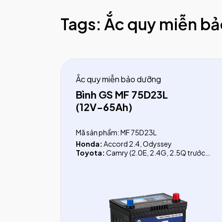
Tags: Ắc quy miễn b
Ắc quy miễn bảo dưỡng
Bình GS MF 75D23L
(12V-65Ah)
Mã sản phẩm: MF 75D23L
Honda:
Accord 2.4, Odyssey
Toyota:
Camry (2.0E, 2.4G, 2.5Q trước
2019), Fortuner xăng (trước 2017)
Mazda:
Mazda 2 (từ 2015),Mazda 3, Mazda
6, CX-3, CX-30, CX-5, CX-8, CX-9,
Premacy, 323, 626, Familia, Biante, Lantis,
Tribute2.3
Hyundai:
Veloster, Creta, I20, I30 CW,
Verna, Azera, Avante, Getz, Tucson (xăng