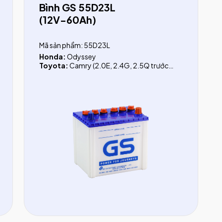
Bình GS 55D23L
(12V-60Ah)
Mã sản phẩm: 55D23L
Honda:
Odyssey
Toyota:
Camry (2.0E, 2.4G, 2.5Q trước
2019), Fortuner xăng (trước 2017)
Hyundai:
Veloster, Creta, I20, I30 CW,
Verna, Azera, Avante, Getz, Tucson (xăng
trước 2015)
KIA:
Rio, Ray, Forte, Forte Koup, Carens
(trước 2023), Sportage (trước 2016),
Spectra
Mitsubishi:
Outlander, Lancer, Mirage,
Attrage
Nissan:
Teana, Juke, Almera, X-Trail
Ford:
Laser, Escape 2.3, Telstar
Subaru:
Forester, XV 2.0CVT, WRX 2.0CVT,
Levorg 1.6CVT, Crosstrek