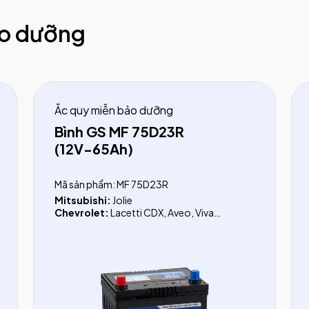
ảo dưỡng
Ắc quy miễn bảo dưỡng
Bình GS MF 75D23R
(12V-65Ah)
Mã sản phẩm: MF 75D23R
Mitsubishi:
Jolie
Chevrolet:
Lacetti CDX, Aveo, Vivant
Isuzu:
Hi - Lander
Daihatsu:
Hijet Jumbo