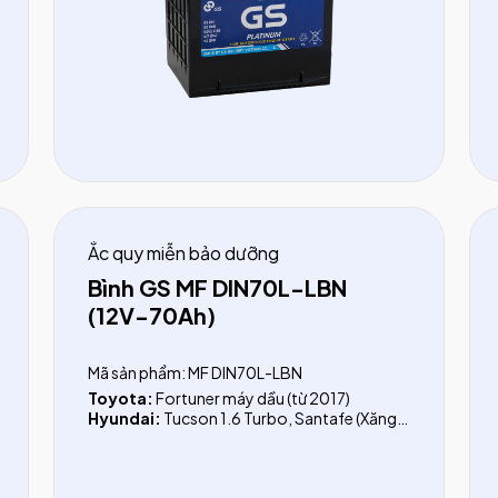
Ắc quy miễn bảo dưỡng
Bình GS MF DIN70L-LBN
(12V-70Ah)
Mã sản phẩm: MF DIN70L-LBN
Toyota:
Fortuner máy dầu (từ 2017)
Hyundai:
Tucson 1.6 Turbo, Santafe (Xăng
từ 2018)
KIA:
K5 (Optima) (từ 2016), Sorento (xăng từ
2020)