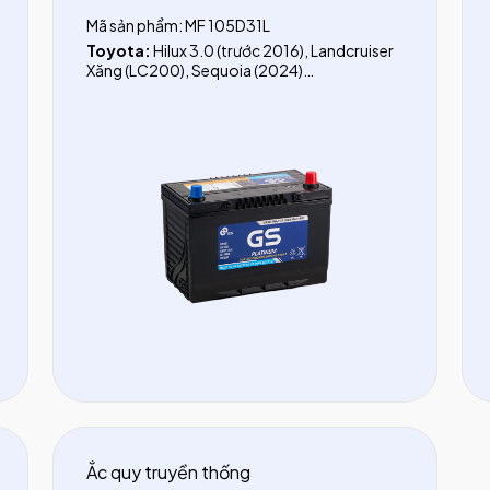
Mã sản phẩm: MF 105D31L
Toyota:
Hilux 3.0 (trước 2016), Landcruiser
Xăng (LC200), Sequoia (2024)
Nissan:
Terra (trước 2018), Navara (trước
2015), Patrol
Mitsubishi:
Pajero
Hyundai:
Tucson (Dầu từ 2018), Santafe
(Dầu trước 2017)
KIA:
Sorento (dầu trước 2020), Sedona
(Dầu), Pregio
Lexus:
GX460, GX470, GX570, LX470,
LX570, LS400, LS460
Ắc quy truyền thống