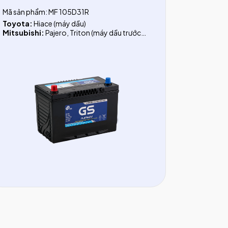
Mã sản phẩm: MF 105D31R
Toyota:
Hiace (máy dầu)
Mitsubishi:
Pajero, Triton (máy dầu trước
2014), Canter 1.9 tấn, Canter 3.5 tấn, Canter
4.5 tấn
Chevrolet:
Captiva (máy dầu)
Hyundai:
Tucson (Dầu trước 2018), Starex
(dầu), Veracruz, Galloper, County, Porter II
(1.5 tấn), HD (dưới 5 tấn), County (Bus 29 chỗ)
Ford:
Everest (trước 2016), Ranger 2.5
(trước 2011)
Infiniti:
QX80
Ssangyong:
Stavic, Korando, Rexton II,
Musso, Actyon
Xe Bus 29 chỗ:
Thaco, Daewo, Transinco,
Samco