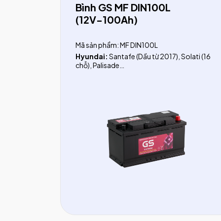
Bình GS MF DIN100L
(12V-100Ah)
Mã sản phẩm: MF DIN100L
Hyundai:
Santafe (Dầu từ 2017), Solati (16
chỗ), Palisade
Ford:
Transit (từ 2024)
Mercedes:
R Class, V Class, S Class, G
Class, CLS, GLE, GLS
BMW:
3 Series, 5 Series, 640i, 7 Series, M3,
M5, X3, X4, X5, X6, X7, X8
Audi:
A4, A5, A6, A7, A8, Q5 3.0, Q5 3.2, Q7,
Q8
Volkswagen:
Touareg
Vinfast:
President
Lincoln:
Navigator, Aviator, Continental
Jeep:
Gladiator, Grand Cherokee
Các dòng xe nhập khẩu khác:
ROLLS-
ROYCE, BENTLEY, JAGUAR, LAND ROVER,
PORSCHE