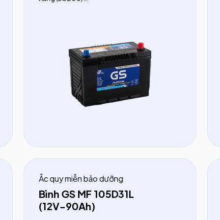
Nissan:
Terra (trước 2018)
Mitsubishi:
Triton (từ 2015)
KIA:
Sorento (dầu trước 2020)
Ắc quy miễn bảo dưỡng
Bình GS MF 105D31L
(12V-90Ah)