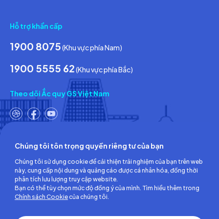
Tin tức & Hoạt động
Ca
Hỗ trợ khẩn cấp
1900 8075
(Khu vực phía Nam)
1900 5555 62
(Khu vực phía Bắc)
Theo dõi Ắc quy GS Việt Nam
Chúng tôi tôn trọng quyền riêng tư của bạn
Công ty TNHH Ắc quy GS Việt Nam
Chúng tôi sử dụng cookie để cải thiện trải nghiệm của bạn trên web
Số 18, đường số 3, KCN Việt Nam-Singapore,
này, cung cấp nội dung và quảng cáo được cá nhân hóa, đồng thời
Phường Bình Hòa, TP.Hồ Chí Minh, Việt Nam
phân tích lưu lượng truy cập website.
ĐT: (0274) 3756 360 - Fax: (0274) 3756 362
Bạn có thể tùy chọn mức độ đồng ý của mình. Tìm hiểu thêm trong
Giấy chứng nhận đăng ký kinh doanh số: 3700255457 do Sở Kế
Chính sách Cookie
của chúng tôi.
hoạch và Đầu tư Tỉnh Bình Dương cấp lần đầu ngày 30/06/2008