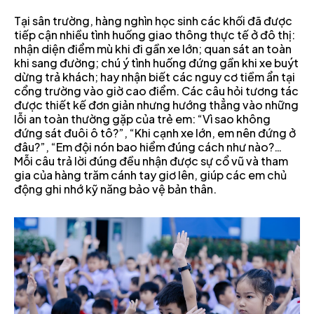
Tại sân trường, hàng nghìn học sinh các khối đã được
tiếp cận nhiều tình huống giao thông thực tế ở đô thị:
nhận diện điểm mù khi đi gần xe lớn; quan sát an toàn
khi sang đường; chú ý tình huống đứng gần khi xe buýt
dừng trả khách; hay nhận biết các nguy cơ tiềm ẩn tại
cổng trường vào giờ cao điểm. Các câu hỏi tương tác
được thiết kế đơn giản nhưng hướng thẳng vào những
lỗi an toàn thường gặp của trẻ em: “Vì sao không
đứng sát đuôi ô tô?”, “Khi cạnh xe lớn, em nên đứng ở
đâu?”, “Em đội nón bao hiểm đúng cách như nào?…
Mỗi câu trả lời đúng đều nhận được sự cổ vũ và tham
gia của hàng trăm cánh tay giơ lên, giúp các em chủ
động ghi nhớ kỹ năng bảo vệ bản thân.