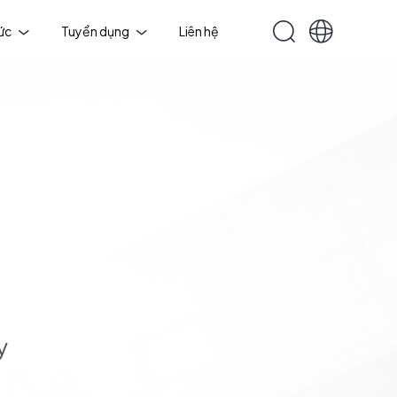
tức
Tuyển dụng
Liên hệ
y