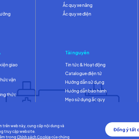
Ắc quy xe nâng
hưởng
Ắc quy xe điện
A
Tài nguyên
kiện giao
Tin tức & Hoạt động
Catalogue điện tử
thức vận
Hướng dẫn sử dụng
Hướng dẫn bảo hành
ơng thức
Mẹo sử dụng ắc quy
Thư viện
n trên web này, cung cấp nội dung và
Đồng ý tất 
ng truy cập website.
hêm trong
Chính sách Cookie
của chúng