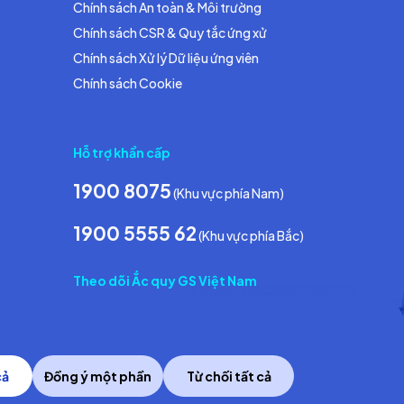
Chính sách An toàn & Môi trường
Chính sách CSR & Quy tắc ứng xử
Chính sách Xử lý Dữ liệu ứng viên
Chính sách Cookie
Hỗ trợ khẩn cấp
1900 8075
(Khu vực phía Nam)
1900 5555 62
(Khu vực phía Bắc)
Theo dõi Ắc quy GS Việt Nam
cả
Đồng ý một phần
Từ chối tất cả
Copyright © 2014 GS Battery Vietnam Co., Ltd