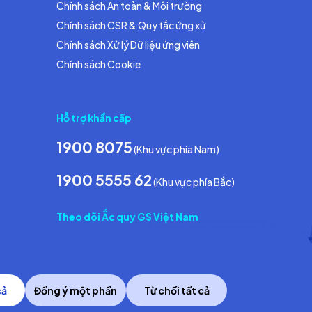
Chính sách An toàn & Môi trường
Chính sách CSR & Quy tắc ứng xử
Chính sách Xử lý Dữ liệu ứng viên
Chính sách Cookie
Hỗ trợ khẩn cấp
1900 8075
(Khu vực phía Nam)
1900 5555 62
(Khu vực phía Bắc)
Theo dõi Ắc quy GS Việt Nam
cả
Đồng ý một phần
Từ chối tất cả
Copyright © 2014 GS Battery Vietnam Co., Ltd