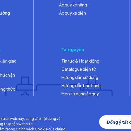
Ắc quy xe nâng
hưởng
Ắc quy xe điện
A
Tài nguyên
kiện giao
Tin tức & Hoạt động
Catalogue điện tử
thức vận
Hướng dẫn sử dụng
Hướng dẫn bảo hành
ơng thức
Mẹo sử dụng ắc quy
Thư viện
n trên web này, cung cấp nội dung và
Đồng ý tất 
ng truy cập website.
hêm trong
Chính sách Cookie
của chúng