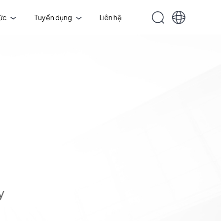
tức
Tuyển dụng
Liên hệ
y