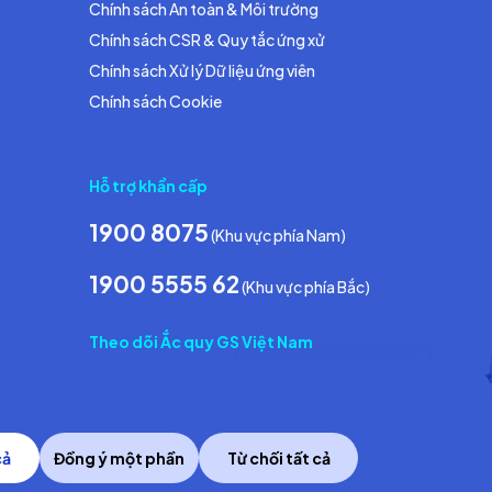
Chính sách An toàn & Môi trường
Chính sách CSR & Quy tắc ứng xử
Chính sách Xử lý Dữ liệu ứng viên
Chính sách Cookie
Hỗ trợ khẩn cấp
1900 8075
(Khu vực phía Nam)
1900 5555 62
(Khu vực phía Bắc)
Theo dõi Ắc quy GS Việt Nam
cả
Đồng ý một phần
Từ chối tất cả
Copyright © 2014 GS Battery Vietnam Co., Ltd