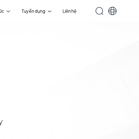
tức
Tuyển dụng
Liên hệ
y