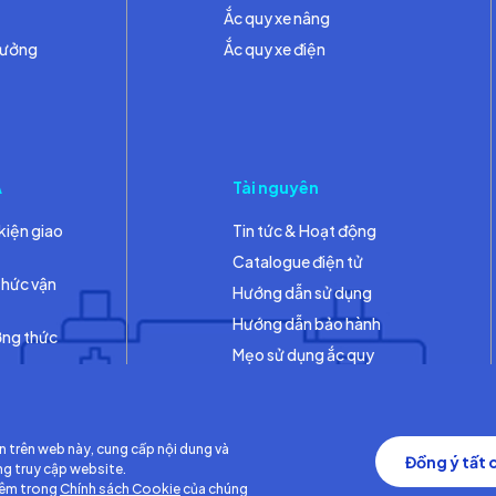
Ắc quy xe nâng
hưởng
Ắc quy xe điện
A
Tài nguyên
kiện giao
Tin tức & Hoạt động
Catalogue điện tử
thức vận
Hướng dẫn sử dụng
Hướng dẫn bảo hành
ơng thức
Mẹo sử dụng ắc quy
Thư viện
n trên web này, cung cấp nội dung và
Đồng ý tất 
ng truy cập website.
hêm trong
Chính sách Cookie
của chúng