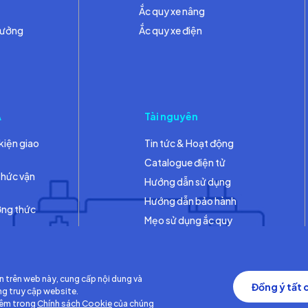
Ắc quy xe nâng
hưởng
Ắc quy xe điện
A
Tài nguyên
kiện giao
Tin tức & Hoạt động
Catalogue điện tử
thức vận
Hướng dẫn sử dụng
Hướng dẫn bảo hành
ơng thức
Mẹo sử dụng ắc quy
Thư viện
n trên web này, cung cấp nội dung và
Đồng ý tất 
ng truy cập website.
hêm trong
Chính sách Cookie
của chúng