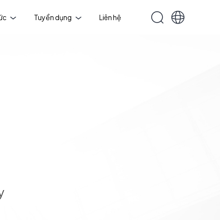
tức
Tuyển dụng
Liên hệ
y