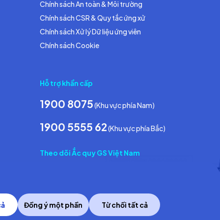
Chính sách An toàn & Môi trường
Chính sách CSR & Quy tắc ứng xử
Chính sách Xử lý Dữ liệu ứng viên
Chính sách Cookie
Hỗ trợ khẩn cấp
1900 8075
(Khu vực phía Nam)
1900 5555 62
(Khu vực phía Bắc)
Theo dõi Ắc quy GS Việt Nam
cả
Đồng ý một phần
Từ chối tất cả
Copyright © 2014 GS Battery Vietnam Co., Ltd