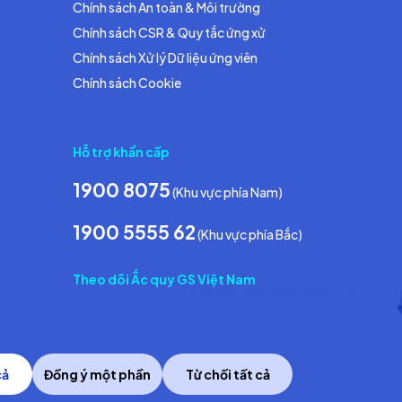
Chính sách An toàn & Môi trường
Chính sách CSR & Quy tắc ứng xử
Chính sách Xử lý Dữ liệu ứng viên
Chính sách Cookie
Hỗ trợ khẩn cấp
1900 8075
(Khu vực phía Nam)
1900 5555 62
(Khu vực phía Bắc)
Theo dõi Ắc quy GS Việt Nam
cả
Đồng ý một phần
Từ chối tất cả
Copyright © 2014 GS Battery Vietnam Co., Ltd