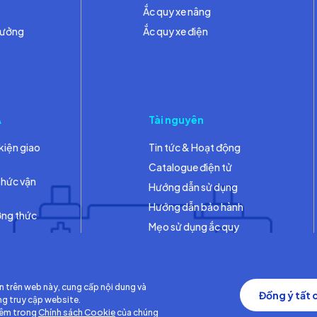
Ắc quy xe nâng
hưởng
Ắc quy xe điện
A
Tài nguyên
kiện giao
Tin tức & Hoạt động
Catalogue điện tử
thức vận
Hướng dẫn sử dụng
Hướng dẫn bảo hành
ơng thức
Mẹo sử dụng ắc quy
Thư viện
n trên web này, cung cấp nội dung và
Đồng ý tất 
ng truy cập website.
hêm trong
Chính sách Cookie
của chúng