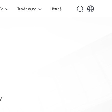
tức
Tuyển dụng
Liên hệ
y