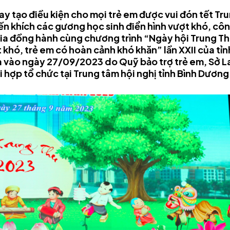
 tạo điều kiện cho mọi trẻ em được vui đón tết Tr
n khích các gương học sinh điển hình vượt khó, côn
ia đồng hành cùng chương trình “Ngày hội Trung Th
 khó, trẻ em có hoàn cảnh khó khăn” lần XXII của tỉ
ra vào ngày 27/09/2023 do Quỹ bảo trợ trẻ em, Sở
i hợp tổ chức tại Trung tâm hội nghị tỉnh Bình Dương