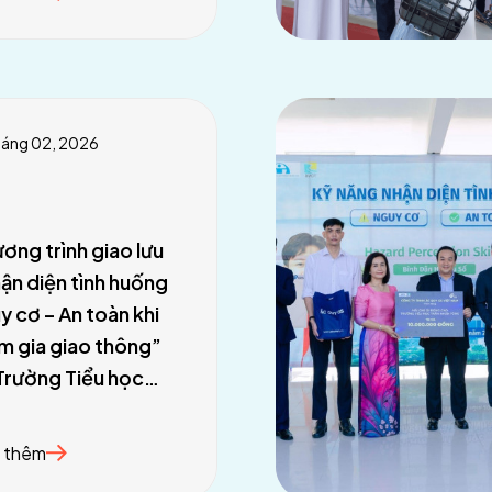
háng 02, 2026
ơng trình giao lưu
ận diện tình huống
y cơ – An toàn khi
m gia giao thông”
 Trường Tiểu học
ie Curie – Hà Nội
 thêm