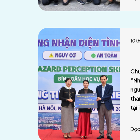
10 t
Chư
“Nh
ngu
tha
tại
Mar
Đọc