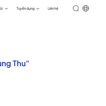
tức
Tuyển dụng
Liên hệ
ung Thu"