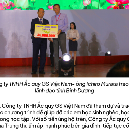
ty TNHH Ắc quy GS Việt Nam- ông Ichiro Murata trao 
lãnh đạo tỉnh Bình Dương
, Công ty TNHH Ắc quy GS Việt Nam đã tham dự và tra
chương trình để giúp đỡ các em học sinh nghèo, học
trong học tập. Với số tiền ủng hộ trên, Công ty Ắc qu
 Trung thu ấm áp, hạnh phúc bên gia đình, tiếp tục c