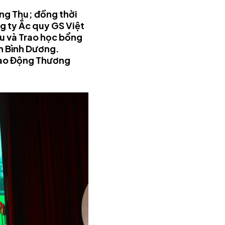
ung Thu; đồng thời
g ty Ắc quy GS Việt
u và Trao học bổng
nh Bình Dương.
 Lao Động Thương