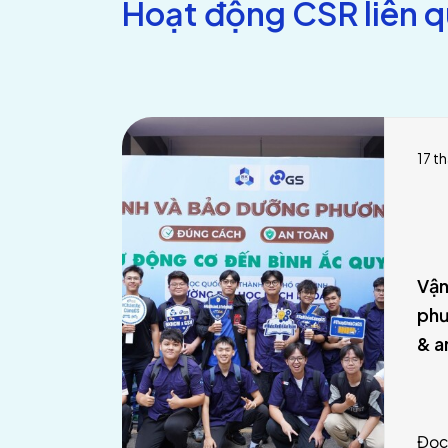
Hoạt động CSR liên 
17 t
Vận
phư
& a
Đọc