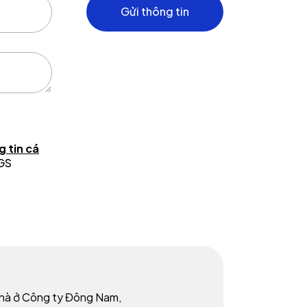
Gửi thông tin
 tin cá
 GS
M
nhà ở Công ty Đông Nam,