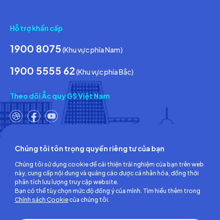
Tin tức & Hoạt động
Ca
Hỗ trợ khẩn cấp
1900 8075
(Khu vực phía Nam)
1900 5555 62
(Khu vực phía Bắc)
Theo dõi Ắc quy GS Việt Nam
Chúng tôi tôn trọng quyền riêng tư của bạn
Công ty TNHH Ắc quy GS Việt Nam
Chúng tôi sử dụng cookie để cải thiện trải nghiệm của bạn trên web
Số 18, đường số 3, KCN Việt Nam-Singapore,
này, cung cấp nội dung và quảng cáo được cá nhân hóa, đồng thời
Phường Bình Hòa, TP.Hồ Chí Minh, Việt Nam
phân tích lưu lượng truy cập website.
ĐT: (0274) 3756 360 - Fax: (0274) 3756 362
Bạn có thể tùy chọn mức độ đồng ý của mình. Tìm hiểu thêm trong
Giấy chứng nhận đăng ký kinh doanh số: 3700255457 do Sở Kế
Chính sách Cookie
của chúng tôi.
hoạch và Đầu tư Tỉnh Bình Dương cấp lần đầu ngày 30/06/2008