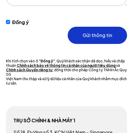
Đồng ý
Gửi thông tin
Khi tích chọn vào ô
“Đồng ý”
, Quý khách xác nhận đã đọc, hiểu và chấp
thuận
Chính sách bảo vệ thông tin cá nhân của người tiêu dùng
và
Chính sách Quyền riêng tư
, đồng thời cho phép Công ty TNHH Ắc Quy
GS
Việt Nam thu thập và xử lý dữ liệu cá nhân của Quý khách nhằm mục đích
tư vấn.
TRỤ SỞ CHÍNH & NHÀ MÁY 1
Số 18, Đường số 3, KCN Việt Nam - Singapore,