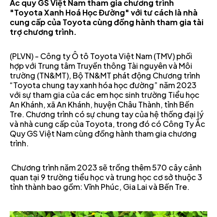
Ắc quy GS Việt Nam tham gia chương trình
"Toyota Xanh Hoá Học Đường" với tư cách là nhà
cung cấp của Toyota cùng đồng hành tham gia tài
trợ chương trình.
(PLVN) - Công ty Ô tô Toyota Việt Nam (TMV) phối
hợp với Trung tâm Truyền thông Tài nguyên và Môi
trường (TN&MT), Bộ TN&MT phát động Chương trình
“Toyota chung tay xanh hóa học đường” năm 2023
với sự tham gia của các em học sinh trường Tiểu học
An Khánh, xã An Khánh, huyện Châu Thành, tỉnh Bến
Tre. Chương trình có sự chung tay của hệ thống đại lý
và nhà cung cấp của Toyota, trong đó có Công Ty Ắc
Quy GS Việt Nam cùng đồng hành tham gia chương
trình.
Chương trình năm 2023 sẽ trồng thêm 570 cây cảnh
quan tại 9 trường tiểu học và trung học cơ sở thuộc 3
tỉnh thành bao gồm: Vĩnh Phúc, Gia Lai và Bến Tre.