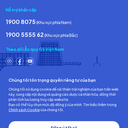
Hỗ trợ khẩn cấp
1900 8075
(Khu vực phía Nam)
1900 5555 62
(Khu vực phía Bắc)
Theo dõi Ắc quy GS Việt Nam
Chúng tôi tôn trọng quyền riêng tư của bạn
Công ty TNHH Ắc quy GS Việt Nam
Chúng tôi sử dụng cookie để cải thiện trải nghiệm của bạn trên web
Số 18, đường số 3, KCN Việt Nam-Singapore,
này, cung cấp nội dung và quảng cáo được cá nhân hóa, đồng thời
Phường Bình Hòa, TP.Hồ Chí Minh, Việt Nam
phân tích lưu lượng truy cập website.
ĐT: (0274) 3756 360 - Fax: (0274) 3756 362
Bạn có thể tùy chọn mức độ đồng ý của mình. Tìm hiểu thêm trong
Giấy chứng nhận đăng ký kinh doanh số: 3700255457 do Sở Kế
Chính sách Cookie
của chúng tôi.
hoạch và Đầu tư Tỉnh Bình Dương cấp lần đầu ngày 30/06/2008
Đồng ý tất cả