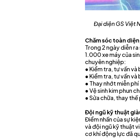
Đại diện GS Việt 
Chăm sóc toàn diện, 
Trong 2 ngày diễn ra
1.000 xe máy của sin
chuyên nghiệp:
● Kiểm tra, tư vấn v
● Kiểm tra, tư vấn và
● Thay nhớt miễn phí
● Vệ sinh kim phun c
● Sửa chữa, thay thế 
Đội ngũ kỹ thuật gi
Điểm nhấn của sự kiện
và đội ngũ kỹ thuật v
cơ khí động lực đã q