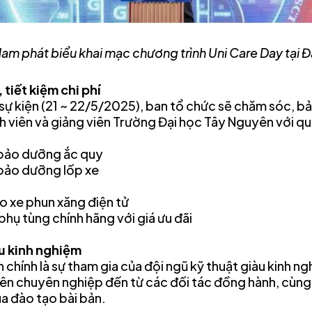
Nam phát biểu khai mạc chương trình Uni Care Day tại 
tiết kiệm chi phí
 sự kiện (21 ~ 22/5/2025), ban tổ chức sẽ chăm sóc, 
h viên và giảng viên Trường Đại học Tây Nguyên với qu
à bảo dưỡng ắc quy
 bảo dưỡng lốp xe
ho xe phun xăng điện tử
phụ tùng chính hãng với giá ưu đãi
àu kinh nghiệm
 chính là sự tham gia của đội ngũ kỹ thuật giàu kinh n
iên chuyên nghiệp đến từ các đối tác đồng hành, cùng 
ua đào tạo bài bản.