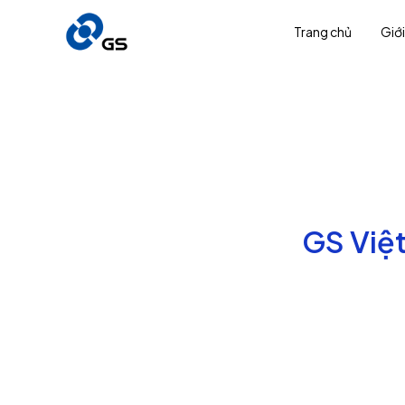
Trang chủ
Giới
GS Việ