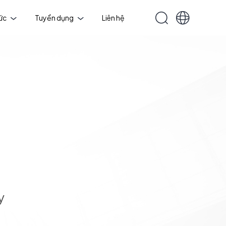
tức
Tuyển dụng
Liên hệ
y