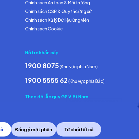
Chính sách An toàn & Môi trường
Chính sách CSR & Quy tắc ứng xử
Chính sách Xử lý Dữ liệu ứng viên
Chính sách Cookie
Hỗ trợ khẩn cấp
1900 8075
(Khu vực phía Nam)
1900 5555 62
(Khu vực phía Bắc)
Theo dõi Ắc quy GS Việt Nam
cả
Đồng ý một phần
Từ chối tất cả
Copyright © 2014 GS Battery Vietnam Co., Ltd