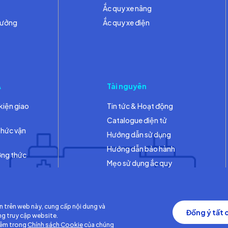
Ắc quy xe nâng
hưởng
Ắc quy xe điện
A
Tài nguyên
kiện giao
Tin tức & Hoạt động
Catalogue điện tử
thức vận
Hướng dẫn sử dụng
Hướng dẫn bảo hành
ơng thức
Mẹo sử dụng ắc quy
Thư viện
n trên web này, cung cấp nội dung và
Đồng ý tất 
ng truy cập website.
hêm trong
Chính sách Cookie
của chúng