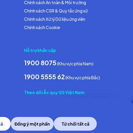
Chính sách An toàn & Môi trường
Chính sách CSR & Quy tắc ứng xử
Chính sách Xử lý Dữ liệu ứng viên
Chính sách Cookie
Hỗ trợ khẩn cấp
1900 8075
(Khu vực phía Nam)
1900 5555 62
(Khu vực phía Bắc)
Theo dõi Ắc quy GS Việt Nam
cả
Đồng ý một phần
Từ chối tất cả
Copyright © 2014 GS Battery Vietnam Co., Ltd