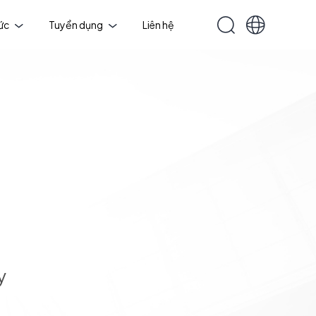
tức
Tuyển dụng
Liên hệ
y