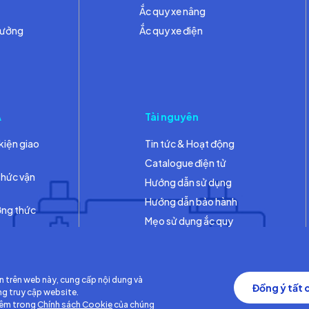
Ắc quy xe nâng
hưởng
Ắc quy xe điện
A
Tài nguyên
kiện giao
Tin tức & Hoạt động
Catalogue điện tử
thức vận
Hướng dẫn sử dụng
Hướng dẫn bảo hành
ơng thức
Mẹo sử dụng ắc quy
Thư viện
n trên web này, cung cấp nội dung và
Đồng ý tất 
ng truy cập website.
hêm trong
Chính sách Cookie
của chúng