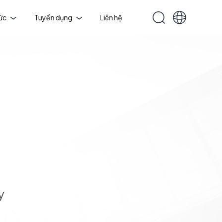
tức
Tuyển dụng
Liên hệ
y