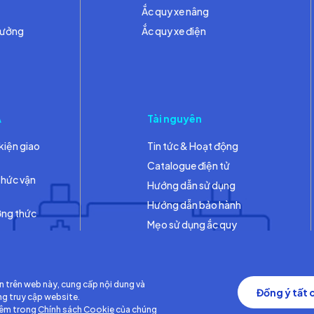
Ắc quy xe nâng
hưởng
Ắc quy xe điện
A
Tài nguyên
kiện giao
Tin tức & Hoạt động
Catalogue điện tử
thức vận
Hướng dẫn sử dụng
Hướng dẫn bảo hành
ơng thức
Mẹo sử dụng ắc quy
Thư viện
n trên web này, cung cấp nội dung và
Đồng ý tất 
ng truy cập website.
hêm trong
Chính sách Cookie
của chúng