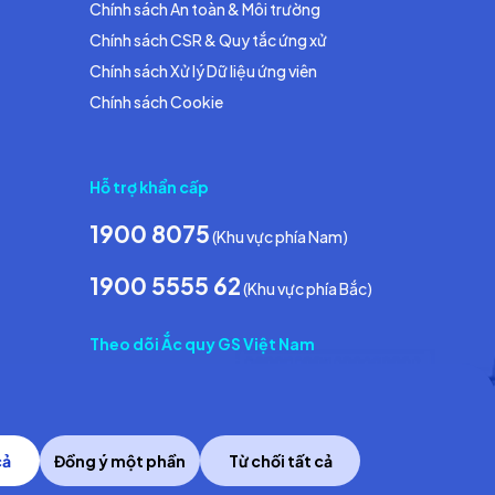
Chính sách An toàn & Môi trường
Chính sách CSR & Quy tắc ứng xử
Chính sách Xử lý Dữ liệu ứng viên
Chính sách Cookie
Hỗ trợ khẩn cấp
1900 8075
(Khu vực phía Nam)
1900 5555 62
(Khu vực phía Bắc)
Theo dõi Ắc quy GS Việt Nam
cả
Đồng ý một phần
Từ chối tất cả
Copyright © 2014 GS Battery Vietnam Co., Ltd