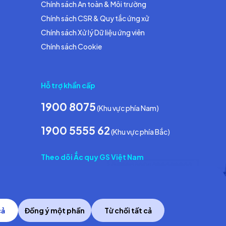
Chính sách An toàn & Môi trường
Chính sách CSR & Quy tắc ứng xử
Chính sách Xử lý Dữ liệu ứng viên
Chính sách Cookie
Hỗ trợ khẩn cấp
1900 8075
(Khu vực phía Nam)
1900 5555 62
(Khu vực phía Bắc)
Theo dõi Ắc quy GS Việt Nam
cả
Đồng ý một phần
Từ chối tất cả
Copyright © 2014 GS Battery Vietnam Co., Ltd