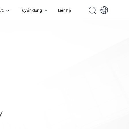
tức
Tuyển dụng
Liên hệ
y