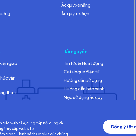
Ắc quy xe nâng
hưởng
Ắc quy xe điện
A
Tài nguyên
kiện giao
Tin tức & Hoạt động
Catalogue điện tử
thức vận
Hướng dẫn sử dụng
Hướng dẫn bảo hành
ơng thức
Mẹo sử dụng ắc quy
Thư viện
n trên web này, cung cấp nội dung và
Đồng ý tất 
ng truy cập website.
hêm trong
Chính sách Cookie
của chúng