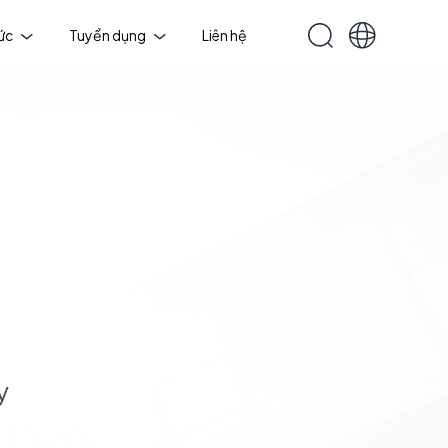
tức
Tuyển dụng
Liên hệ
y