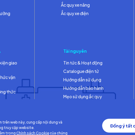
Ắc quy xe nâng
hưởng
Ắc quy xe điện
A
Tài nguyên
kiện giao
Tin tức & Hoạt động
Catalogue điện tử
thức vận
Hướng dẫn sử dụng
Hướng dẫn bảo hành
ơng thức
Mẹo sử dụng ắc quy
Thư viện
n trên web này, cung cấp nội dung và
Đồng ý tất 
ng truy cập website.
hêm trong
Chính sách Cookie
của chúng