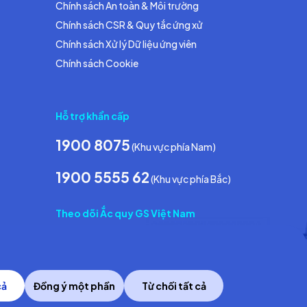
Chính sách An toàn & Môi trường
Chính sách CSR & Quy tắc ứng xử
Chính sách Xử lý Dữ liệu ứng viên
Chính sách Cookie
Hỗ trợ khẩn cấp
1900 8075
(Khu vực phía Nam)
1900 5555 62
(Khu vực phía Bắc)
Theo dõi Ắc quy GS Việt Nam
cả
Đồng ý một phần
Từ chối tất cả
Copyright © 2014 GS Battery Vietnam Co., Ltd