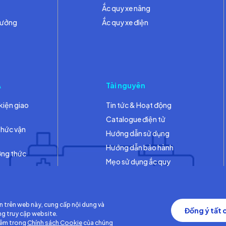
Ắc quy xe nâng
hưởng
Ắc quy xe điện
A
Tài nguyên
kiện giao
Tin tức & Hoạt động
Catalogue điện tử
thức vận
Hướng dẫn sử dụng
Hướng dẫn bảo hành
ơng thức
Mẹo sử dụng ắc quy
Thư viện
n trên web này, cung cấp nội dung và
Đồng ý tất 
ng truy cập website.
hêm trong
Chính sách Cookie
của chúng