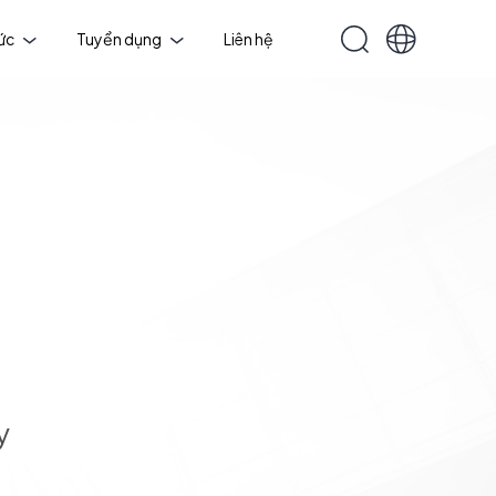
tức
Tuyển dụng
Liên hệ
y