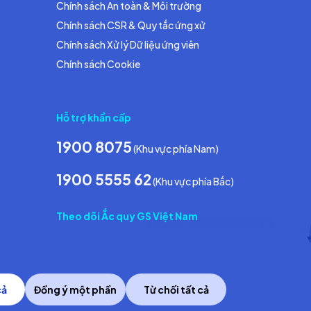
Chính sách An toàn & Môi trường
Chính sách CSR & Quy tắc ứng xử
Chính sách Xử lý Dữ liệu ứng viên
Chính sách Cookie
Hỗ trợ khẩn cấp
1900 8075
(Khu vực phía Nam)
1900 5555 62
(Khu vực phía Bắc)
Theo dõi Ắc quy GS Việt Nam
cả
Đồng ý một phần
Từ chối tất cả
Copyright © 2014 GS Battery Vietnam Co., Ltd