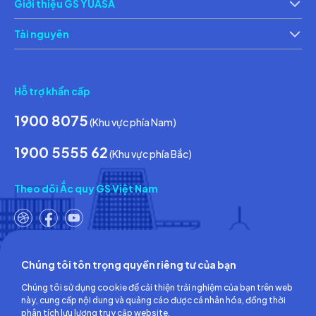
Giới thiệu GS YUASA
Thông tin về các điều kiện giao dịch chung
Th
Tài nguyên
Tin tức & Hoạt động
Ca
Hỗ trợ khẩn cấp
1900 8075
(Khu vực phía Nam)
1900 5555 62
(Khu vực phía Bắc)
Theo dõi Ắc quy GS Việt Nam
Chúng tôi tôn trọng quyền riêng tư của bạn
Công ty TNHH Ắc quy GS Việt Nam
Chúng tôi sử dụng cookie để cải thiện trải nghiệm của bạn trên web
Số 18, đường số 3, KCN Việt Nam-Singapore,
này, cung cấp nội dung và quảng cáo được cá nhân hóa, đồng thời
Phường Bình Hòa, TP.Hồ Chí Minh, Việt Nam
phân tích lưu lượng truy cập website.