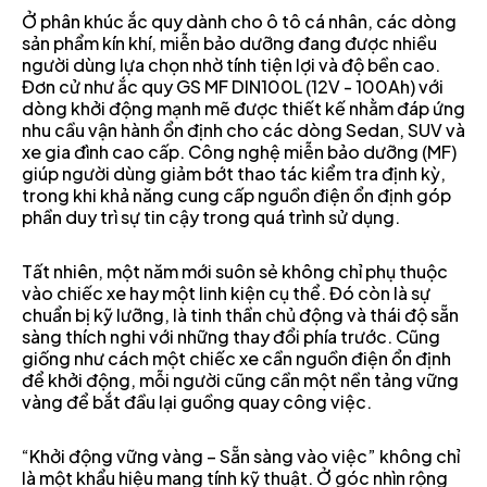
Ở phân khúc ắc quy dành cho ô tô cá nhân, các dòng
sản phẩm kín khí, miễn bảo dưỡng đang được nhiều
người dùng lựa chọn nhờ tính tiện lợi và độ bền cao.
Đơn cử như ắc quy GS MF DIN100L (12V - 100Ah) với
dòng khởi động mạnh mẽ được thiết kế nhằm đáp ứng
nhu cầu vận hành ổn định cho các dòng Sedan, SUV và
xe gia đình cao cấp. Công nghệ miễn bảo dưỡng (MF)
giúp người dùng giảm bớt thao tác kiểm tra định kỳ,
trong khi khả năng cung cấp nguồn điện ổn định góp
phần duy trì sự tin cậy trong quá trình sử dụng.
Tất nhiên, một năm mới suôn sẻ không chỉ phụ thuộc
vào chiếc xe hay một linh kiện cụ thể. Đó còn là sự
chuẩn bị kỹ lưỡng, là tinh thần chủ động và thái độ sẵn
sàng thích nghi với những thay đổi phía trước. Cũng
giống như cách một chiếc xe cần nguồn điện ổn định
để khởi động, mỗi người cũng cần một nền tảng vững
vàng để bắt đầu lại guồng quay công việc.
“Khởi động vững vàng – Sẵn sàng vào việc” không chỉ
là một khẩu hiệu mang tính kỹ thuật. Ở góc nhìn rộng