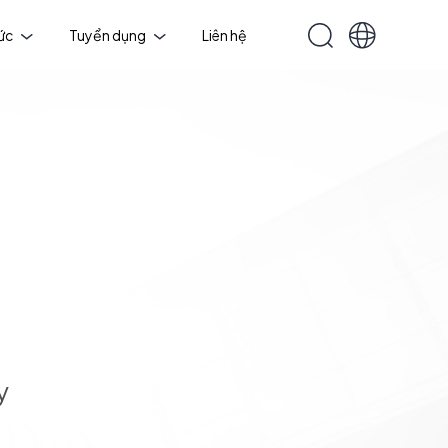
tức
Tuyển dụng
Liên hệ
y