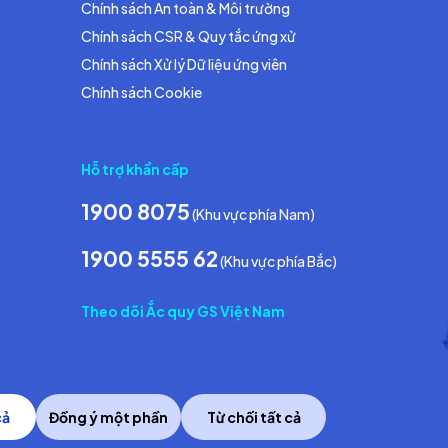
Chính sách An toàn & Môi trường
Chính sách CSR & Quy tắc ứng xử
Chính sách Xử lý Dữ liệu ứng viên
Chính sách Cookie
Hỗ trợ khẩn cấp
1900 8075
(Khu vực phía Nam)
1900 5555 62
(Khu vực phía Bắc)
Theo dõi Ắc quy GS Việt Nam
cả
Đồng ý một phần
Từ chối tất cả
Copyright © 2014 GS Battery Vietnam Co., Ltd