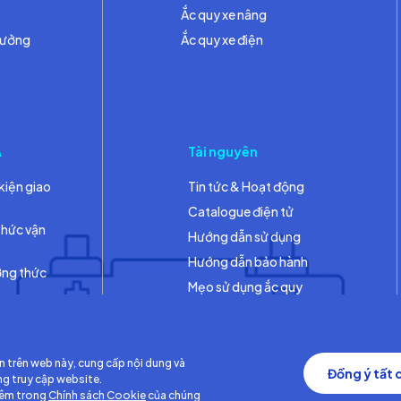
Ắc quy xe nâng
hưởng
Ắc quy xe điện
A
Tài nguyên
kiện giao
Tin tức & Hoạt động
Catalogue điện tử
thức vận
Hướng dẫn sử dụng
Hướng dẫn bảo hành
ơng thức
Mẹo sử dụng ắc quy
Thư viện
n trên web này, cung cấp nội dung và
Đồng ý tất 
ng truy cập website.
hêm trong
Chính sách Cookie
của chúng