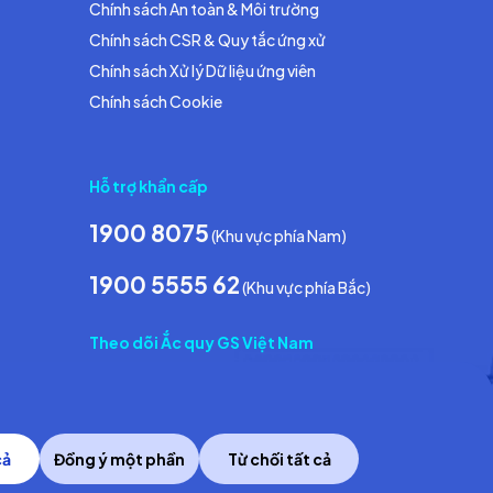
Chính sách An toàn & Môi trường
Chính sách CSR & Quy tắc ứng xử
Chính sách Xử lý Dữ liệu ứng viên
Chính sách Cookie
Hỗ trợ khẩn cấp
1900 8075
(Khu vực phía Nam)
1900 5555 62
(Khu vực phía Bắc)
Theo dõi Ắc quy GS Việt Nam
cả
Đồng ý một phần
Từ chối tất cả
Copyright © 2014 GS Battery Vietnam Co., Ltd