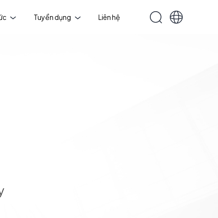
tức
Tuyển dụng
Liên hệ
y