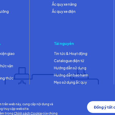
Ắc quy xe nâng
hưởng
Ắc quy xe điện
A
Tài nguyên
kiện giao
Tin tức & Hoạt động
Catalogue điện tử
thức vận
Hướng dẫn sử dụng
Hướng dẫn bảo hành
ơng thức
Mẹo sử dụng ắc quy
Thư viện
n trên web này, cung cấp nội dung và
Đồng ý tất 
ng truy cập website.
hêm trong
Chính sách Cookie
của chúng