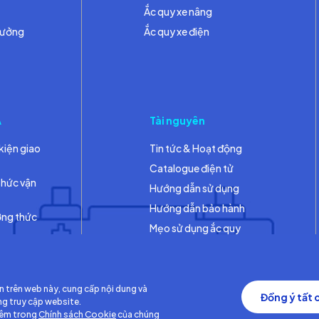
Ắc quy xe nâng
hưởng
Ắc quy xe điện
A
Tài nguyên
kiện giao
Tin tức & Hoạt động
Catalogue điện tử
thức vận
Hướng dẫn sử dụng
Hướng dẫn bảo hành
ơng thức
Mẹo sử dụng ắc quy
Thư viện
n trên web này, cung cấp nội dung và
Đồng ý tất 
ng truy cập website.
hêm trong
Chính sách Cookie
của chúng