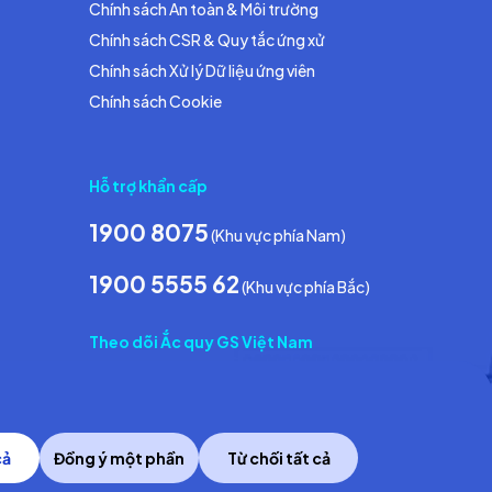
Chính sách An toàn & Môi trường
Chính sách CSR & Quy tắc ứng xử
Chính sách Xử lý Dữ liệu ứng viên
Chính sách Cookie
Hỗ trợ khẩn cấp
1900 8075
(Khu vực phía Nam)
1900 5555 62
(Khu vực phía Bắc)
Theo dõi Ắc quy GS Việt Nam
cả
Đồng ý một phần
Từ chối tất cả
Copyright © 2014 GS Battery Vietnam Co., Ltd