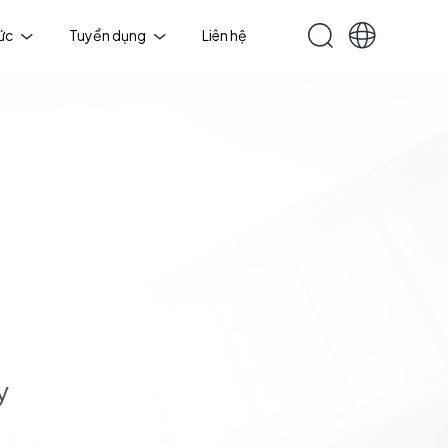
tức
Tuyển dụng
Liên hệ
y