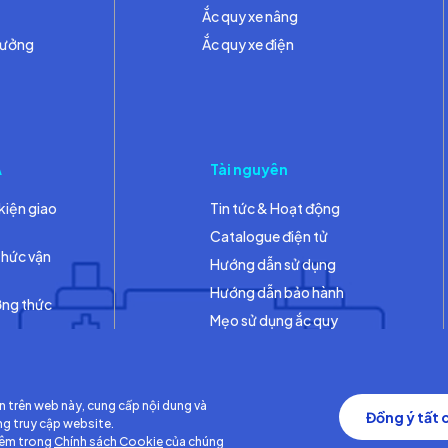
Ắc quy xe nâng
hưởng
Ắc quy xe điện
A
Tài nguyên
kiện giao
Tin tức & Hoạt động
Catalogue điện tử
thức vận
Hướng dẫn sử dụng
Hướng dẫn bảo hành
ơng thức
Mẹo sử dụng ắc quy
Thư viện
n trên web này, cung cấp nội dung và
Đồng ý tất 
ng truy cập website.
hêm trong
Chính sách Cookie
của chúng