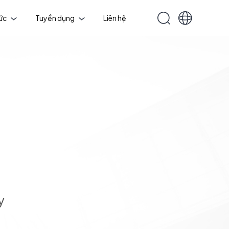
tức
Tuyển dụng
Liên hệ
y