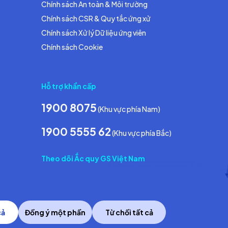
Chính sách An toàn & Môi trường
Chính sách CSR & Quy tắc ứng xử
Chính sách Xử lý Dữ liệu ứng viên
Chính sách Cookie
Hỗ trợ khẩn cấp
1900 8075
(Khu vực phía Nam)
1900 5555 62
(Khu vực phía Bắc)
Theo dõi Ắc quy GS Việt Nam
cả
Đồng ý một phần
Từ chối tất cả
Copyright © 2014 GS Battery Vietnam Co., Ltd