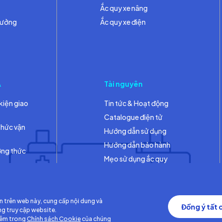
Ắc quy xe nâng
hưởng
Ắc quy xe điện
A
Tài nguyên
kiện giao
Tin tức & Hoạt động
Catalogue điện tử
thức vận
Hướng dẫn sử dụng
Hướng dẫn bảo hành
ơng thức
Mẹo sử dụng ắc quy
Thư viện
n trên web này, cung cấp nội dung và
Đồng ý tất 
ng truy cập website.
hêm trong
Chính sách Cookie
của chúng