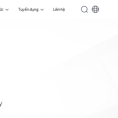
tức
Tuyển dụng
Liên hệ
y