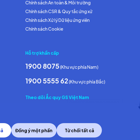
Chính sách An toàn & Môi trường
Chính sách CSR & Quy tắc ứng xử
Chính sách Xử lý Dữ liệu ứng viên
Chính sách Cookie
Hỗ trợ khẩn cấp
1900 8075
(Khu vực phía Nam)
1900 5555 62
(Khu vực phía Bắc)
Theo dõi Ắc quy GS Việt Nam
cả
Đồng ý một phần
Từ chối tất cả
Copyright © 2014 GS Battery Vietnam Co., Ltd