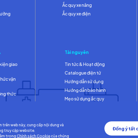
Ắc quy xe nâng
hưởng
Ắc quy xe điện
A
Tài nguyên
kiện giao
Tin tức & Hoạt động
Catalogue điện tử
thức vận
Hướng dẫn sử dụng
Hướng dẫn bảo hành
ơng thức
Mẹo sử dụng ắc quy
Thư viện
n trên web này, cung cấp nội dung và
Đồng ý tất 
ng truy cập website.
hêm trong
Chính sách Cookie
của chúng