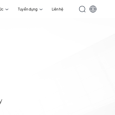
tức
Tuyển dụng
Liên hệ
y