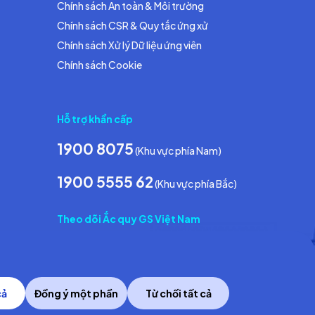
Chính sách An toàn & Môi trường
Chính sách CSR & Quy tắc ứng xử
Chính sách Xử lý Dữ liệu ứng viên
Chính sách Cookie
Hỗ trợ khẩn cấp
1900 8075
(Khu vực phía Nam)
1900 5555 62
(Khu vực phía Bắc)
Theo dõi Ắc quy GS Việt Nam
cả
Đồng ý một phần
Từ chối tất cả
Copyright © 2014 GS Battery Vietnam Co., Ltd