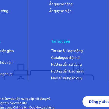
Ắc quy xe nâng
hưởng
Ắc quy xe điện
A
Tài nguyên
kiện giao
Tin tức & Hoạt động
Catalogue điện tử
thức vận
Hướng dẫn sử dụng
Hướng dẫn bảo hành
ơng thức
Mẹo sử dụng ắc quy
Thư viện
n trên web này, cung cấp nội dung và
Đồng ý tất 
ng truy cập website.
hêm trong
Chính sách Cookie
của chúng