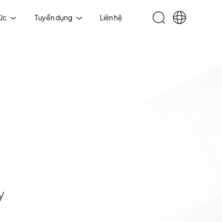
tức
Tuyển dụng
Liên hệ
y