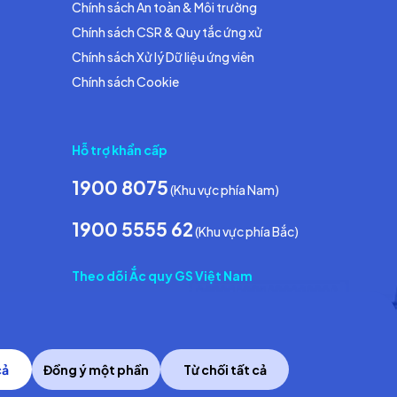
Chính sách An toàn & Môi trường
Chính sách CSR & Quy tắc ứng xử
Chính sách Xử lý Dữ liệu ứng viên
Chính sách Cookie
Hỗ trợ khẩn cấp
1900 8075
(Khu vực phía Nam)
1900 5555 62
(Khu vực phía Bắc)
Theo dõi Ắc quy GS Việt Nam
cả
Đồng ý một phần
Từ chối tất cả
Copyright © 2014 GS Battery Vietnam Co., Ltd