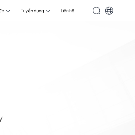
tức
Tuyển dụng
Liên hệ
y