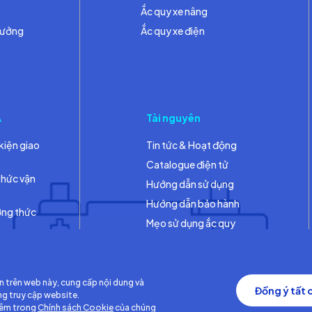
Ắc quy xe nâng
hưởng
Ắc quy xe điện
A
Tài nguyên
kiện giao
Tin tức & Hoạt động
Catalogue điện tử
thức vận
Hướng dẫn sử dụng
Hướng dẫn bảo hành
ơng thức
Mẹo sử dụng ắc quy
Thư viện
n trên web này, cung cấp nội dung và
Đồng ý tất 
ng truy cập website.
hêm trong
Chính sách Cookie
của chúng