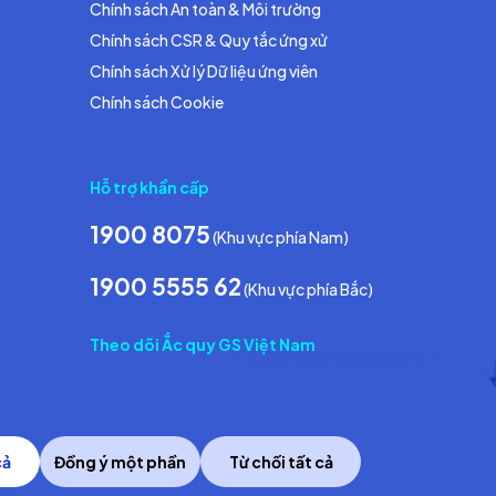
Chính sách An toàn & Môi trường
Chính sách CSR & Quy tắc ứng xử
Chính sách Xử lý Dữ liệu ứng viên
Chính sách Cookie
Hỗ trợ khẩn cấp
1900 8075
(Khu vực phía Nam)
1900 5555 62
(Khu vực phía Bắc)
Theo dõi Ắc quy GS Việt Nam
cả
Đồng ý một phần
Từ chối tất cả
Copyright © 2014 GS Battery Vietnam Co., Ltd