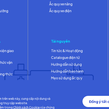
Ắc quy xe nâng
hưởng
Ắc quy xe điện
A
Tài nguyên
kiện giao
Tin tức & Hoạt động
Catalogue điện tử
thức vận
Hướng dẫn sử dụng
Hướng dẫn bảo hành
ơng thức
Mẹo sử dụng ắc quy
Thư viện
n trên web này, cung cấp nội dung và
Đồng ý tất 
ng truy cập website.
hêm trong
Chính sách Cookie
của chúng