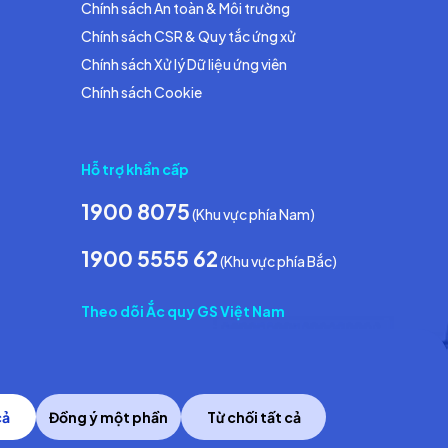
Chính sách An toàn & Môi trường
Chính sách CSR & Quy tắc ứng xử
Chính sách Xử lý Dữ liệu ứng viên
Chính sách Cookie
Hỗ trợ khẩn cấp
1900 8075
(Khu vực phía Nam)
1900 5555 62
(Khu vực phía Bắc)
Theo dõi Ắc quy GS Việt Nam
cả
Đồng ý một phần
Từ chối tất cả
Copyright © 2014 GS Battery Vietnam Co., Ltd