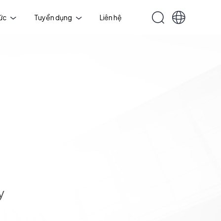
tức
Tuyển dụng
Liên hệ
y