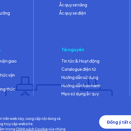
Ắc quy xe nâng
hưởng
Ắc quy xe điện
A
Tài nguyên
kiện giao
Tin tức & Hoạt động
Catalogue điện tử
thức vận
Hướng dẫn sử dụng
Hướng dẫn bảo hành
ơng thức
Mẹo sử dụng ắc quy
Thư viện
n trên web này, cung cấp nội dung và
Đồng ý tất 
ng truy cập website.
hêm trong
Chính sách Cookie
của chúng