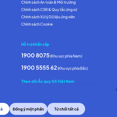
Chính sách An toàn & Môi trường
Chính sách CSR & Quy tắc ứng xử
Chính sách Xử lý Dữ liệu ứng viên
Chính sách Cookie
Hỗ trợ khẩn cấp
1900 8075
(Khu vực phía Nam)
1900 5555 62
(Khu vực phía Bắc)
Theo dõi Ắc quy GS Việt Nam
cả
Đồng ý một phần
Từ chối tất cả
Copyright © 2014 GS Battery Vietnam Co., Ltd