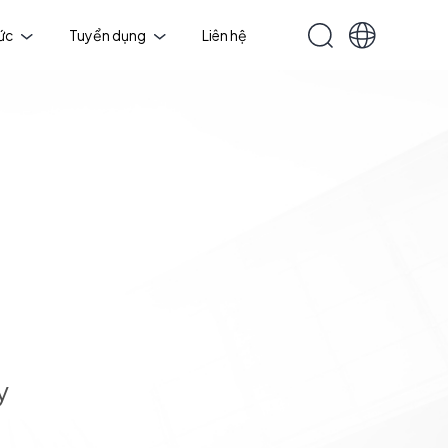
tức
Tuyển dụng
Liên hệ
y