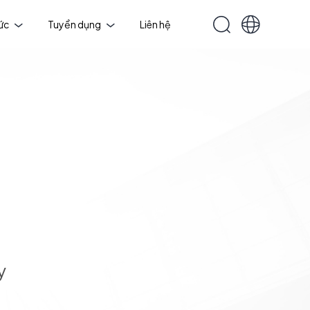
tức
Tuyển dụng
Liên hệ
y