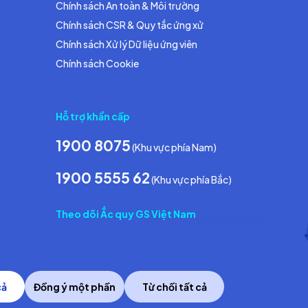
Chính sách An toàn & Môi trường
Chính sách CSR & Quy tắc ứng xử
Chính sách Xử lý Dữ liệu ứng viên
Chính sách Cookie
Hỗ trợ khẩn cấp
1900 8075
(Khu vực phía Nam)
1900 5555 62
(Khu vực phía Bắc)
Theo dõi Ắc quy GS Việt Nam
cả
Đồng ý một phần
Từ chối tất cả
Copyright © 2014 GS Battery Vietnam Co., Ltd