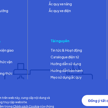
Ắc quy xe nâng
hưởng
Ắc quy xe điện
A
Tài nguyên
kiện giao
Tin tức & Hoạt động
Catalogue điện tử
thức vận
Hướng dẫn sử dụng
Hướng dẫn bảo hành
ơng thức
Mẹo sử dụng ắc quy
Thư viện
n trên web này, cung cấp nội dung và
Đồng ý tất 
ng truy cập website.
hêm trong
Chính sách Cookie
của chúng