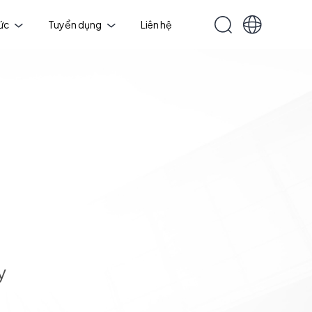
tức
Tuyển dụng
Liên hệ
y