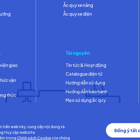
Ắc quy xe nâng
hưởng
Ắc quy xe điện
A
Tài nguyên
kiện giao
Tin tức & Hoạt động
Catalogue điện tử
thức vận
Hướng dẫn sử dụng
Hướng dẫn bảo hành
ơng thức
Mẹo sử dụng ắc quy
Thư viện
n trên web này, cung cấp nội dung và
Đồng ý tất 
ng truy cập website.
hêm trong
Chính sách Cookie
của chúng