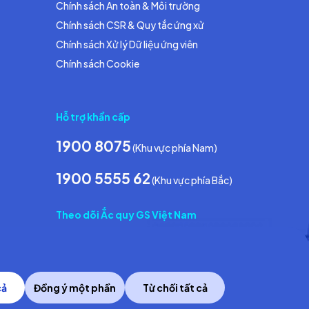
Chính sách An toàn & Môi trường
Chính sách CSR & Quy tắc ứng xử
Chính sách Xử lý Dữ liệu ứng viên
Chính sách Cookie
Hỗ trợ khẩn cấp
1900 8075
(Khu vực phía Nam)
1900 5555 62
(Khu vực phía Bắc)
Theo dõi Ắc quy GS Việt Nam
cả
Đồng ý một phần
Từ chối tất cả
Copyright © 2014 GS Battery Vietnam Co., Ltd