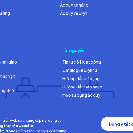
Ắc quy xe nâng
hưởng
Ắc quy xe điện
A
Tài nguyên
kiện giao
Tin tức & Hoạt động
Catalogue điện tử
thức vận
Hướng dẫn sử dụng
Hướng dẫn bảo hành
ơng thức
Mẹo sử dụng ắc quy
Thư viện
n trên web này, cung cấp nội dung và
Đồng ý tất 
ng truy cập website.
hêm trong
Chính sách Cookie
của chúng