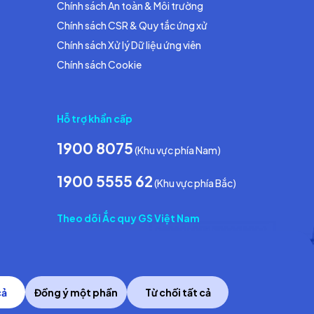
Chính sách An toàn & Môi trường
Chính sách CSR & Quy tắc ứng xử
Chính sách Xử lý Dữ liệu ứng viên
Chính sách Cookie
Hỗ trợ khẩn cấp
1900 8075
(Khu vực phía Nam)
1900 5555 62
(Khu vực phía Bắc)
Theo dõi Ắc quy GS Việt Nam
cả
Đồng ý một phần
Từ chối tất cả
Copyright © 2014 GS Battery Vietnam Co., Ltd