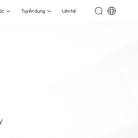
tức
Tuyển dụng
Liên hệ
y