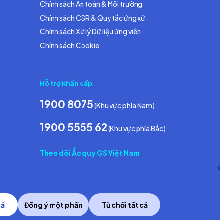
Chính sách An toàn & Môi trường
Chính sách CSR & Quy tắc ứng xử
Chính sách Xử lý Dữ liệu ứng viên
Chính sách Cookie
Hỗ trợ khẩn cấp
1900 8075
(Khu vực phía Nam)
1900 5555 62
(Khu vực phía Bắc)
Theo dõi Ắc quy GS Việt Nam
cả
Đồng ý một phần
Từ chối tất cả
Copyright © 2014 GS Battery Vietnam Co., Ltd