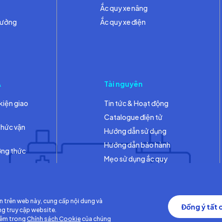
Ắc quy xe nâng
hưởng
Ắc quy xe điện
A
Tài nguyên
kiện giao
Tin tức & Hoạt động
Catalogue điện tử
thức vận
Hướng dẫn sử dụng
Hướng dẫn bảo hành
ơng thức
Mẹo sử dụng ắc quy
Thư viện
n trên web này, cung cấp nội dung và
Đồng ý tất 
ng truy cập website.
hêm trong
Chính sách Cookie
của chúng