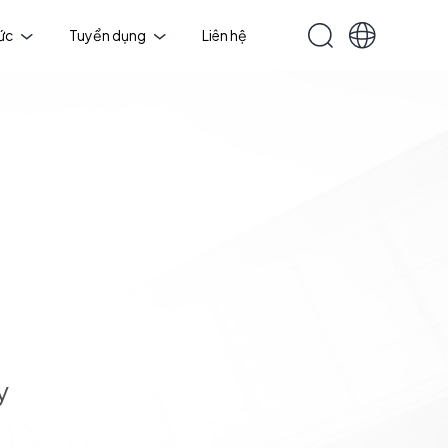
tức
Tuyển dụng
Liên hệ
y